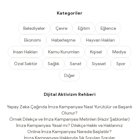
Kategoriler
Belediyeler
Çevre
Eğitim
Eğlence
Ekonomi
Haberleşme
Hayvan Hakları
İnsan Hakları
Kamu Kurumları
Kişisel
Medya
Özel Sektör
Sağlık
Sanat
Siyaset
Spor
Diğer
Dijital Aktivizm Rehberi
Yapay Zeka Çağında İmza Kampanyası Nasıl Yürütülür ve Başarılı
Olunur?
Örnek Dilekçe ve İmza Kampanyası Metinleri (Hazır Şablonlar)
İmza Kampanyası Yasal mı? Dilekçe Hakkı ve Haklarınız
Online İmza Kampanyası Nerede Başlatılır?
İmza Kampanyası Hakkında Sık Sorulan Sorular