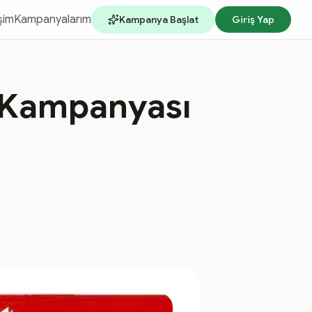
işim
Kampanyalarım
Kampanya Başlat
Giriş Yap
 Kampanyası