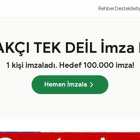
Rehber
Destek
İlet
KÇI TEK DEİL İmza
1
kişi imzaladı
. Hedef
100.000
imza!
Hemen İmzala