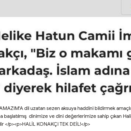
IM'A dil uzatan sezen aksuya haddini bildirmek amaçlı 
başlatılmış  dinimize ve dini değerlerimize sahip çıkan Halil
idir </p><p>HALİL KONAKÇI TEK DEİL!</p>