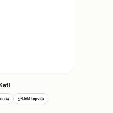
Kat!
posta
Linki kopyala