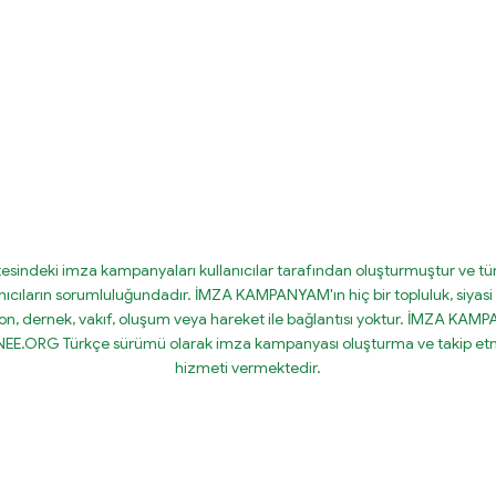
tesindeki imza kampanyaları kullanıcılar tarafından oluşturmuştur ve tüm
nıcıların sorumluluğundadır. İMZA KAMPANYAM'ın hiç bir topluluk, siyasi 
on, dernek, vakıf, oluşum veya hareket ile bağlantısı yoktur. İMZA KA
IGNEE.ORG Türkçe sürümü olarak imza kampanyası oluşturma ve takip etm
hizmeti vermektedir.