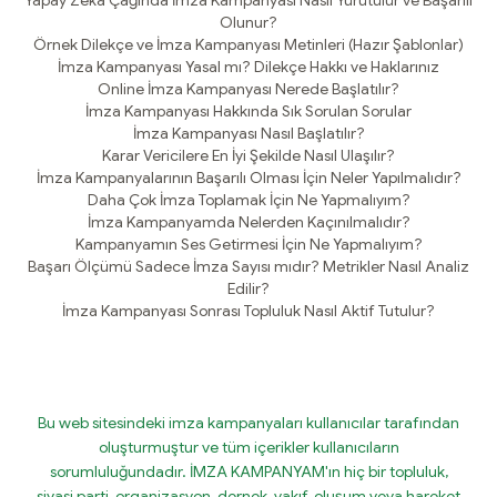
Yapay Zeka Çağında İmza Kampanyası Nasıl Yürütülür ve Başarılı
Olunur?
Örnek Dilekçe ve İmza Kampanyası Metinleri (Hazır Şablonlar)
İmza Kampanyası Yasal mı? Dilekçe Hakkı ve Haklarınız
Online İmza Kampanyası Nerede Başlatılır?
İmza Kampanyası Hakkında Sık Sorulan Sorular
İmza Kampanyası Nasıl Başlatılır?
Karar Vericilere En İyi Şekilde Nasıl Ulaşılır?
İmza Kampanyalarının Başarılı Olması İçin Neler Yapılmalıdır?
Daha Çok İmza Toplamak İçin Ne Yapmalıyım?
İmza Kampanyamda Nelerden Kaçınılmalıdır?
Kampanyamın Ses Getirmesi İçin Ne Yapmalıyım?
Başarı Ölçümü Sadece İmza Sayısı mıdır? Metrikler Nasıl Analiz
Edilir?
İmza Kampanyası Sonrası Topluluk Nasıl Aktif Tutulur?
Bu web sitesindeki imza kampanyaları kullanıcılar tarafından
oluşturmuştur ve tüm içerikler kullanıcıların
sorumluluğundadır. İMZA KAMPANYAM'ın hiç bir topluluk,
siyasi parti, organizasyon, dernek, vakıf, oluşum veya hareket