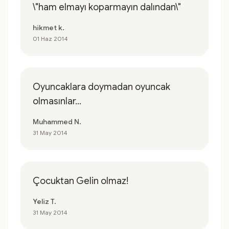
\"ham elmayı koparmayın dalından\"
hikmet k.
01 Haz 2014
Oyuncaklara doymadan oyuncak
olmasınlar...
Muhammed N.
31 May 2014
Çocuktan Gelin olmaz!
Yeliz T.
31 May 2014