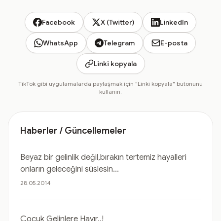
Facebook
X (Twitter)
LinkedIn
WhatsApp
Telegram
E-posta
Linki kopyala
TikTok gibi uygulamalarda paylaşmak için "Linki kopyala" butonunu
kullanın.
Haberler / Güncellemeler
Beyaz bir gelinlik değil,bırakın tertemiz hayalleri
onların geleceğini süslesin...
28.05.2014
Çocuk Gelinlere Hayır..!