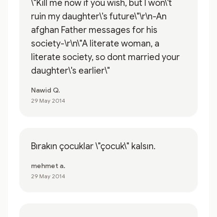
\"Kill me now if you wish, but I won\'t
ruin my daughter\'s future\"\r\n-An
afghan Father messages for his
society-\r\n\"A literate woman, a
literate society, so dont married your
daughter\'s earlier\"
Nawid Q.
29 May 2014
Bırakın çocuklar \"çocuk\" kalsın.
mehmet a.
29 May 2014