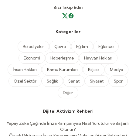
Bizi Takip Edin
Kategoriler
Belediyeler
Çevre
Eğitim
Eğlence
Ekonomi
Haberleşme
Hayvan Hakları
İnsan Hakları
Kamu Kurumları
Kişisel
Medya
Özel Sektör
Sağlık
Sanat
Siyaset
Spor
Diğer
Dijital Aktivizm Rehberi
Yapay Zeka Çağında İmza Kampanyası Nasıl Yürütülür ve Başarılı
Olunur?
Örnek Dilekçe ve İmza Kampanyası Metinleri (Hazır Şablonlar)