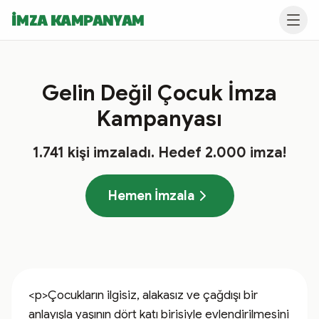
İMZA KAMPANYAM
Gelin Değil Çocuk İmza
Kampanyası
1.741
kişi imzaladı
. Hedef
2.000
imza!
Hemen İmzala
<p>Çocukların ilgisiz, alakasız ve çağdışı bir 
anlayışla yaşının dört katı birisiyle evlendirilmesini 