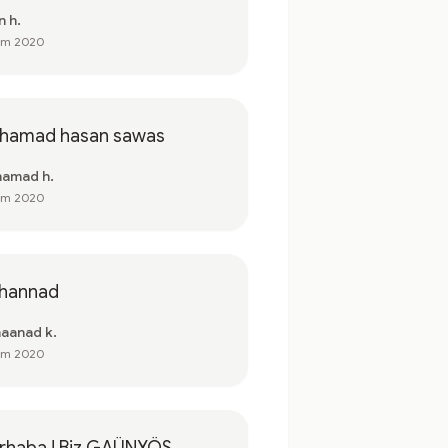
n h.
em 2020
hamad hasan sawas
amad h.
em 2020
hannad
aanad k.
em 2020