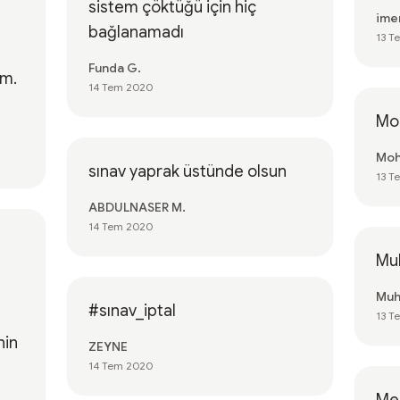
sistem çöktüğü için hiç
ime
bağlanamadı
13 T
Funda G.
im.
14 Tem 2020
Mo
Moh
sınav yaprak üstünde olsun
13 T
ABDULNASER M.
14 Tem 2020
Mu
Muh
#sınav_iptal
13 T
nin
ZEYNE
14 Tem 2020