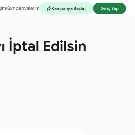
işim
Kampanyalarım
Kampanya Başlat
Giriş Yap
 İptal Edilsin