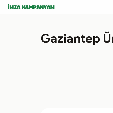
İMZA KAMPANYAM
Gaziantep Üni