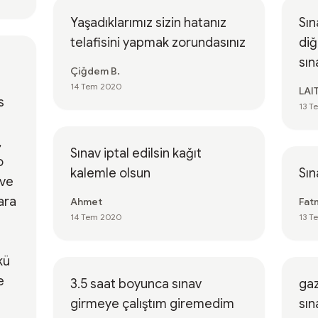
Yaşadıklarımız sizin hatanız
Sın
telafisini yapmak zorundasınız
diğer 
sın
Çiğdem B.
14 Tem 2020
LAI
s
13 T
,
Sınav iptal edilsin kağıt
o
kalemle olsun
Sın
ive
ara
Ahmet
Fat
14 Tem 2020
13 T
kü
e
3.5 saat boyunca sınav
gaz
girmeye çalıştım giremedim
sın