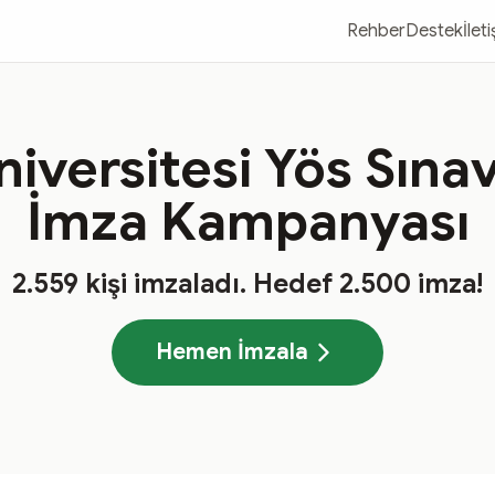
Rehber
Destek
İlet
versitesi Yös Sınavı
İmza Kampanyası
2.559
kişi imzaladı
. Hedef
2.500
imza!
Hemen İmzala