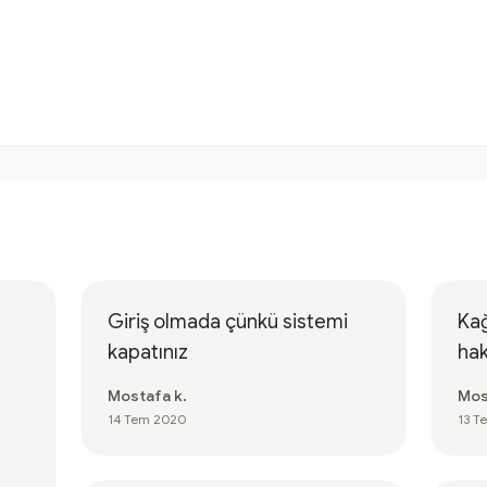
Giriş olmada çünkü sistemi
Ka
kapatınız
hak
Mostafa k.
Mos
14 Tem 2020
13 T