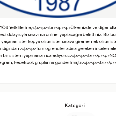
 YÖS Yetkililerine,</p><p><br></p><p>Ülkemizde ve diğer ül
 dolayısıyla sınavınızı online  yapılacağını belirttiniz. Biz b
 yaşanan ister kopya olsun ister sınava girememek olsun iste
ndığından .</p><p>Tüm öğrenciler adına gereken incelemeler y
m bir sistem yapmanızı rica ediyoruz.</p><p><br></p><p>NOT:
gram, FeceBook gruplarına gönderilmiştir.</p><p><br></p><p>I
Kategori