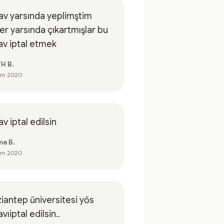
av yarsında yeplimştim
yarsında çıkartmışlar bu
av iptal etmek
TH B.
em 2020
av iptal edilsin
ma B.
em 2020
iantep űniversitesi yős
avıiptal edilsin..