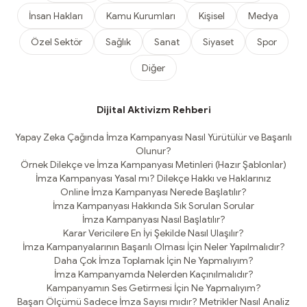
İnsan Hakları
Kamu Kurumları
Kişisel
Medya
Özel Sektör
Sağlık
Sanat
Siyaset
Spor
Diğer
Dijital Aktivizm Rehberi
Yapay Zeka Çağında İmza Kampanyası Nasıl Yürütülür ve Başarılı
Olunur?
Örnek Dilekçe ve İmza Kampanyası Metinleri (Hazır Şablonlar)
İmza Kampanyası Yasal mı? Dilekçe Hakkı ve Haklarınız
Online İmza Kampanyası Nerede Başlatılır?
İmza Kampanyası Hakkında Sık Sorulan Sorular
İmza Kampanyası Nasıl Başlatılır?
Karar Vericilere En İyi Şekilde Nasıl Ulaşılır?
İmza Kampanyalarının Başarılı Olması İçin Neler Yapılmalıdır?
Daha Çok İmza Toplamak İçin Ne Yapmalıyım?
İmza Kampanyamda Nelerden Kaçınılmalıdır?
Kampanyamın Ses Getirmesi İçin Ne Yapmalıyım?
Başarı Ölçümü Sadece İmza Sayısı mıdır? Metrikler Nasıl Analiz