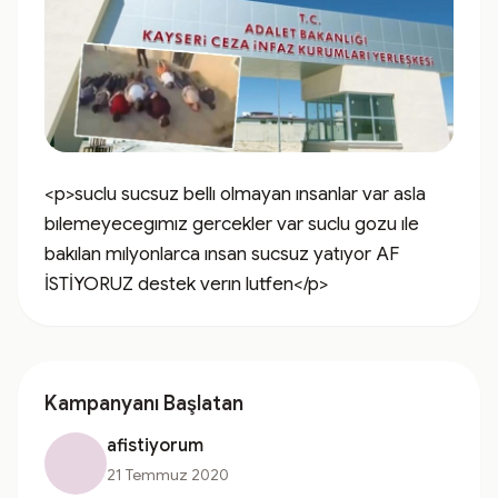
<p>suclu sucsuz bellı olmayan ınsanlar var asla 
bılemeyecegımız gercekler var suclu gozu ıle 
bakılan mılyonlarca ınsan sucsuz yatıyor AF 
İSTİYORUZ destek verın lutfen</p>
Kampanyanı Başlatan
afistiyorum
21 Temmuz 2020