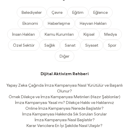
Belediyeler
Çevre
Eğitim
Eğlence
Ekonomi
Haberleşme
Hayvan Hakları
İnsan Hakları
Kamu Kurumları
Kişisel
Medya
Özel Sektör
Sağlık
Sanat
Siyaset
Spor
Diğer
Dijital Aktivizm Rehberi
Yapay Zeka Çağında İmza Kampanyası Nasıl Yürütülür ve Başarılı
Olunur?
Örnek Dilekçe ve İmza Kampanyası Metinleri (Hazır Şablonlar)
İmza Kampanyası Yasal mı? Dilekçe Hakkı ve Haklarınız
Online İmza Kampanyası Nerede Başlatılır?
İmza Kampanyası Hakkında Sık Sorulan Sorular
İmza Kampanyası Nasıl Başlatılır?
Karar Vericilere En İyi Şekilde Nasıl Ulaşılır?