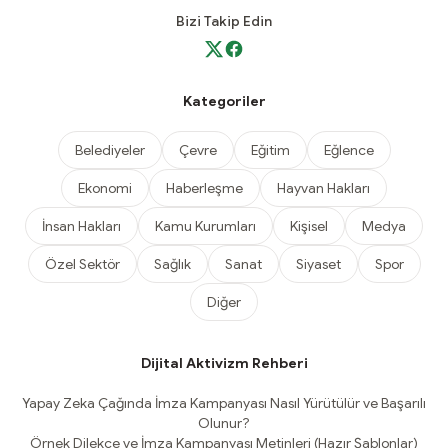
Bizi Takip Edin
Kategoriler
Belediyeler
Çevre
Eğitim
Eğlence
Ekonomi
Haberleşme
Hayvan Hakları
İnsan Hakları
Kamu Kurumları
Kişisel
Medya
Özel Sektör
Sağlık
Sanat
Siyaset
Spor
Diğer
Dijital Aktivizm Rehberi
Yapay Zeka Çağında İmza Kampanyası Nasıl Yürütülür ve Başarılı
Olunur?
Örnek Dilekçe ve İmza Kampanyası Metinleri (Hazır Şablonlar)