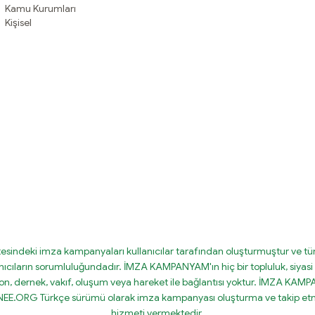
Kamu Kurumları
Kişisel
tesindeki imza kampanyaları kullanıcılar tarafından oluşturmuştur ve tüm
nıcıların sorumluluğundadır. İMZA KAMPANYAM'ın hiç bir topluluk, siyasi 
on, dernek, vakıf, oluşum veya hareket ile bağlantısı yoktur. İMZA KA
IGNEE.ORG Türkçe sürümü olarak imza kampanyası oluşturma ve takip etm
hizmeti vermektedir.