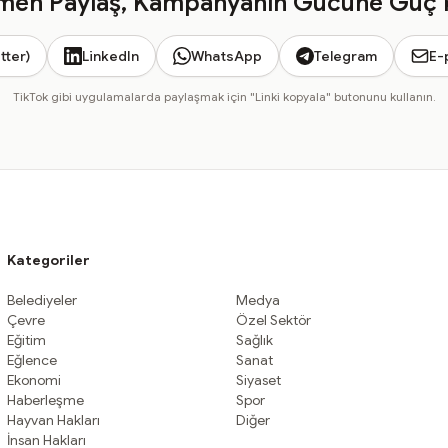
en Paylaş, Kampanyanın Gücüne Güç 
tter)
LinkedIn
WhatsApp
Telegram
E-
TikTok gibi uygulamalarda paylaşmak için "Linki kopyala" butonunu kullanın.
Kategoriler
Belediyeler
Medya
Çevre
Özel Sektör
Eğitim
Sağlık
Eğlence
Sanat
Ekonomi
Siyaset
Haberleşme
Spor
Hayvan Hakları
Diğer
İnsan Hakları