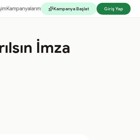
işim
Kampanyalarım
Kampanya Başlat
Giriş Yap
rılsın İmza