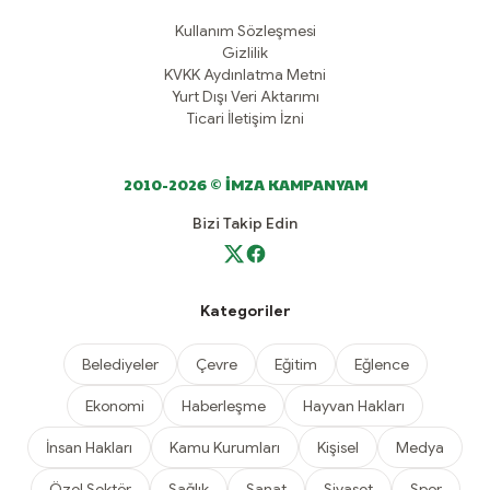
Kullanım Sözleşmesi
Gizlilik
KVKK Aydınlatma Metni
Yurt Dışı Veri Aktarımı
Ticari İletişim İzni
2010-2026 © İMZA KAMPANYAM
Bizi Takip Edin
Kategoriler
Belediyeler
Çevre
Eğitim
Eğlence
Ekonomi
Haberleşme
Hayvan Hakları
İnsan Hakları
Kamu Kurumları
Kişisel
Medya
Özel Sektör
Sağlık
Sanat
Siyaset
Spor