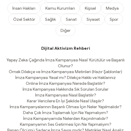
İnsan Hakları
Kamu Kurumları
Kişisel
Medya
Özel Sektör
Sağlık
Sanat
Siyaset
Spor
Diğer
Dijital Aktivizm Rehberi
Yapay Zeka Çağında İmza Kampanyası Nasıl Yürütülür ve Başarılı
Olunur?
Örnek Dilekçe ve İmza Kampanyası Metinleri (Hazır Şablonlar)
İmza Kampanyası Yasal mı? Dilekçe Hakkı ve Haklarınız
Online İmza Kampanyası Nerede Başlatılır?
İmza Kampanyası Hakkında Sık Sorulan Sorular
İmza Kampanyası Nasıl Başlatılır?
Karar Vericilere En İyi Şekilde Nasıl Ulaşılır?
İmza Kampanyalarının Başarılı Olması İçin Neler Yapılmalıdır?
Daha Çok İmza Toplamak İçin Ne Yapmalıyım?
İmza Kampanyamda Nelerden Kaçınılmalıdır?
Kampanyamın Ses Getirmesi İçin Ne Yapmalıyım?
Başarı Ölçümü Sadece İmza Sayısı mıdır? Metrikler Nasıl Analiz