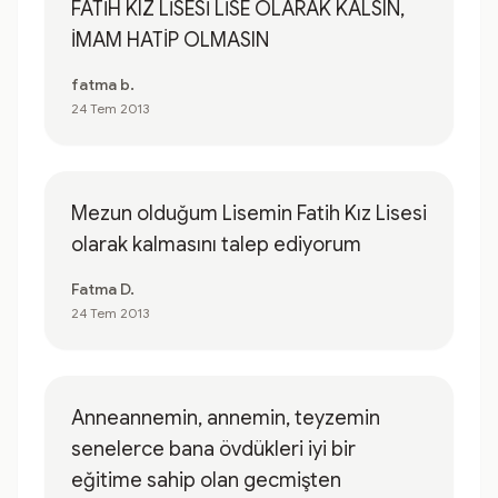
FATİH KIZ LİSESİ LİSE OLARAK KALSIN,
İMAM HATİP OLMASIN
fatma b.
24 Tem 2013
Mezun olduğum Lisemin Fatih Kız Lisesi
olarak kalmasını talep ediyorum
Fatma D.
24 Tem 2013
Anneannemin, annemin, teyzemin
senelerce bana övdükleri iyi bir
eğitime sahip olan gecmişten