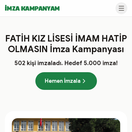
İMZA KAMPANYAM
FATİH KIZ LİSESİ İMAM HATİP
OLMASIN İmza Kampanyası
502
kişi imzaladı
. Hedef
5.000
imza!
Hemen İmzala