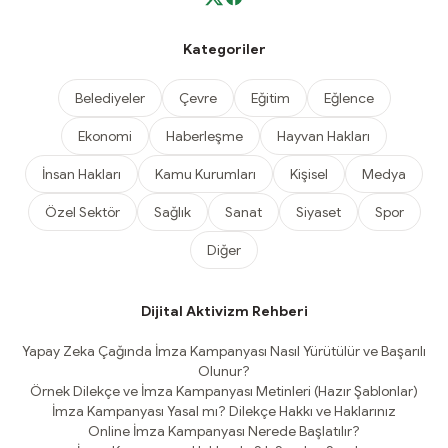
Kategoriler
Belediyeler
Çevre
Eğitim
Eğlence
Ekonomi
Haberleşme
Hayvan Hakları
İnsan Hakları
Kamu Kurumları
Kişisel
Medya
Özel Sektör
Sağlık
Sanat
Siyaset
Spor
Diğer
Dijital Aktivizm Rehberi
Yapay Zeka Çağında İmza Kampanyası Nasıl Yürütülür ve Başarılı
Olunur?
Örnek Dilekçe ve İmza Kampanyası Metinleri (Hazır Şablonlar)
İmza Kampanyası Yasal mı? Dilekçe Hakkı ve Haklarınız
Online İmza Kampanyası Nerede Başlatılır?