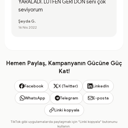
YARALADI. LÜTFEN GERİ DÖN seni çok
seviyorum
Şeyda G.
16 Nis 2022
Hemen Paylaş, Kampanyanın Gücüne Güç
Kat!
Facebook
X (Twitter)
LinkedIn
WhatsApp
Telegram
E-posta
Linki kopyala
TikTok gibi uygulamalarda paylaşmak için "Linki kopyala" butonunu
kullanın.