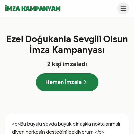
İMZA KAMPANYAM
Ezel Doğukanla Sevgili Olsun
İmza Kampanyası
2
kişi imzaladı
Hemen İmzala
<p>Bu büyülü sevda büyük bir aşkla noktalanmalı 
diyen herkesin desteğini bekliyorum </p>