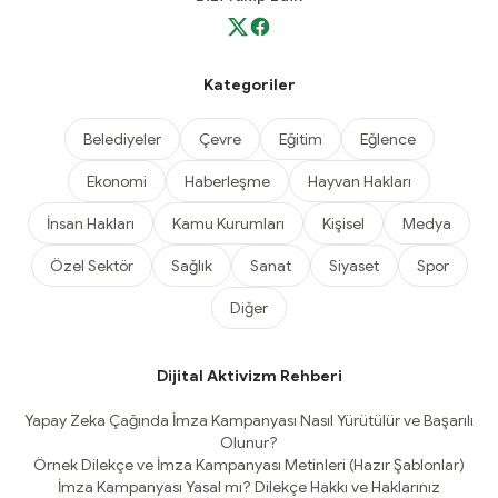
Kategoriler
Belediyeler
Çevre
Eğitim
Eğlence
Ekonomi
Haberleşme
Hayvan Hakları
İnsan Hakları
Kamu Kurumları
Kişisel
Medya
Özel Sektör
Sağlık
Sanat
Siyaset
Spor
Diğer
Dijital Aktivizm Rehberi
Yapay Zeka Çağında İmza Kampanyası Nasıl Yürütülür ve Başarılı
Olunur?
Örnek Dilekçe ve İmza Kampanyası Metinleri (Hazır Şablonlar)
İmza Kampanyası Yasal mı? Dilekçe Hakkı ve Haklarınız