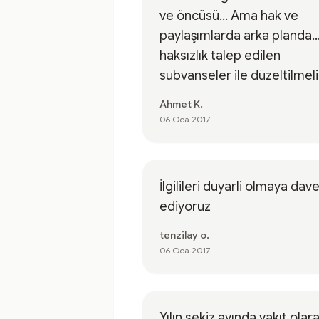
ve öncüsü... Ama hak ve
paylaşımlarda arka planda..
haksızlık talep edilen
subvanseler ile düzeltilmeli.
Ahmet K.
06 Oca 2017
İlgilileri duyarli olmaya dav
ediyoruz
tenzilay o.
06 Oca 2017
Yılın sekiz ayında yakıt olar