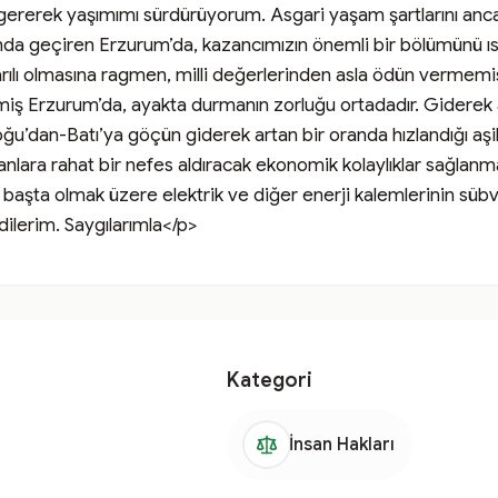
 gererek yaşımımı sürdürüyorum. Asgari yaşam şartlarını anc
ltında geçiren Erzurum’da, kazancımızın önemli bir bölümünü ıs
arılı olmasına ragmen, milli değerlerinden asla ödün vermemiş
iş Erzurum’da, ayakta durmanın zorluğu ortadadır. Giderek a
ğu’dan-Batı’ya göçün giderek artan bir oranda hızlandığı aşi
ara rahat bir nefes aldıracak ekonomik kolaylıklar sağlanma
aşta olmak üzere elektrik ve diğer enerji kalemlerinin sübva
ilerim. Saygılarımla</p>
Kategori
İnsan Hakları