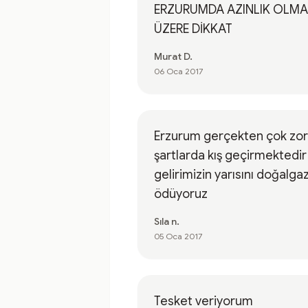
ERZURUMDA AZINLIK OLM
ÜZERE DİKKAT
Murat D.
06 Oca 2017
Erzurum gerçekten çok zor
şartlarda kış geçirmektedir
gelirimizin yarısını doğalga
ödüyoruz
Sıla n.
05 Oca 2017
Tesket veriyorum