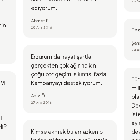
25 A
ediyorum.
Ahmet E.
nin
28 Ara 2016
Tes
Şahs
24 A
Erzurum da hayat şartları
gerçekten çok ağır halkın
çoğu zor geçim ,sıkıntısı fazla.
Tür
UM
Kampanyayı destekliyorum.
mil
Aziz Ö.
ola
27 Ara 2016
Dev
ist
T
ayı
HİP
Kimse ekmek bulamazken o
dev