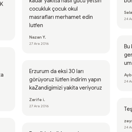
kadar yakitta nasıl gücü yetsin
bor
AK
cocukluk çocuk okul
Sela
masrafları merhamet edin
24 A
lutfen
Nazan Y.
27 Ara 2016
Bu 
ger
um
Erzurum da eksi 30 ları
za
Ayb
görüyoruz lütfen indirim yapın
24 A
kaZandigimizi yakita veriyoruz
Zarife i.
27 Ara 2016
Teş
zey
24 A