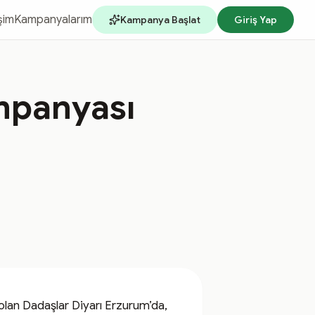
işim
Kampanyalarım
Kampanya Başlat
Giriş Yap
ampanyası
olan Dadaşlar Diyarı Erzurum’da, 