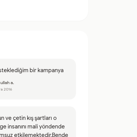
steklediğim bir kampanya
llah a.
ra 2016
n ve çetin kış şartları o
ge insanını mali yöndende
umsuz etkilemektedir,Bende