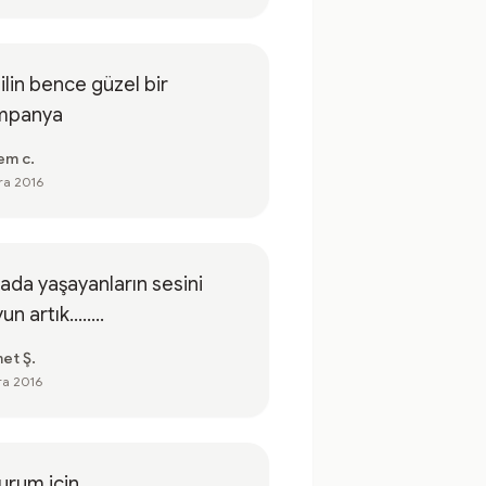
ilin bence güzel bir
mpanya
em c.
ra 2016
ada yaşayanların sesini
n artık........
et Ş.
ra 2016
urum için