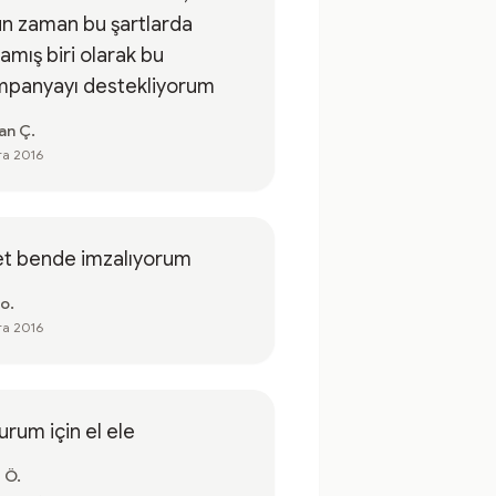
şartlarda
amış biri olarak bu
mpanyayı destekliyorum
an Ç.
ra 2016
et bende imzalıyorum
 o.
ra 2016
urum için el ele
 Ö.