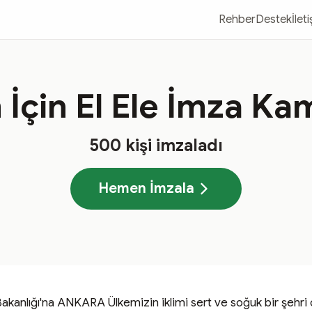
Rehber
Destek
İlet
İçin El Ele İmza K
500
kişi imzaladı
Hemen İmzala
Bakanlığı'na ANKARA Ülkemizin iklimi sert ve soğuk bir şehri 