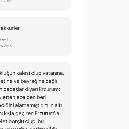
ra 2016
ekkürler
et İ.
ra 2016
klüğün kalesi olup vatanına,
letine ve bayrağına bağlı
n dadaşlar diyarı Erzurum;
letten ezelden beri
ediğini alamamıştır. Yılın altı
nı kışla geçiren Erzurum\'a
let borçlu olup, bu