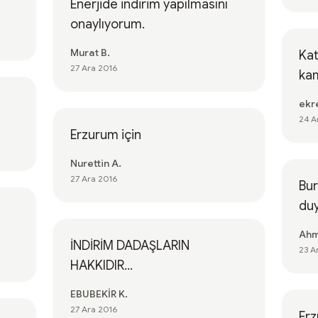
Enerjide indirim yapılmasını
onaylıyorum.
Murat B.
Kat
27 Ara 2016
ka
ekr
24 A
Erzurum için
Nurettin A.
27 Ara 2016
Bur
duyu
Ahm
İNDİRİM DADAŞLARIN
23 A
HAKKIDIR...
EBUBEKİR K.
27 Ara 2016
Erz