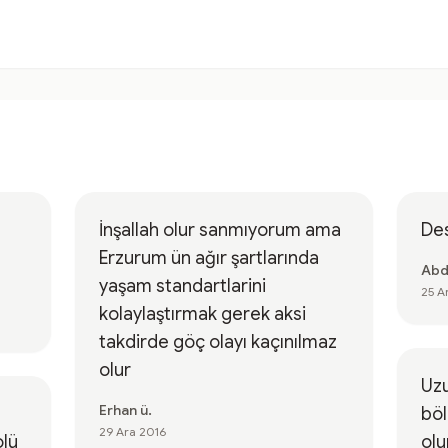
İnşallah olur sanmıyorum ama
De
Erzurum ün ağır şartlarında
Abdu
yaşam standartlarini
25 A
kolaylaştırmak gerek aksi
takdirde göç olayı kaçınılmaz
olur
Uzu
Erhan ü.
böl
29 Ara 2016
olü
ol