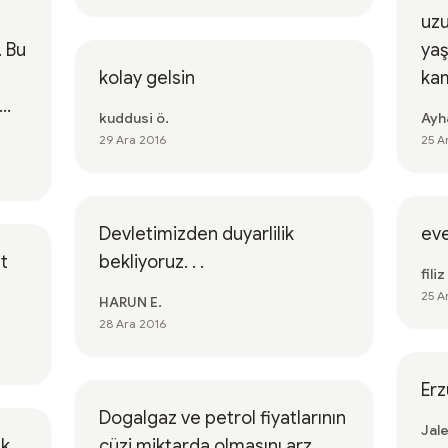
uzun zaman bu 
. Bu
yaş
kolay gelsin
ka
..
kuddusi ö.
Ayh
29 Ara 2016
25 A
Devletimizden duyarlilik
ev
et
bekliyoruz. . .
filiz
25 A
HARUN E.
28 Ara 2016
Erz
Dogalgaz ve petrol fiyatlarının
Jale
ak
cüzi miktarda olmasını arz