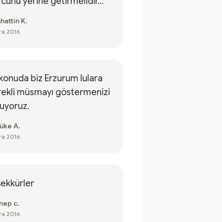
cunu yerine getirmelidir...
hattin K.
ra 2016
konuda biz Erzurum lulara
ekli müsmayı göstermenizi
uyoruz.
üke A.
ra 2016
ekkürler
nep c.
ra 2016