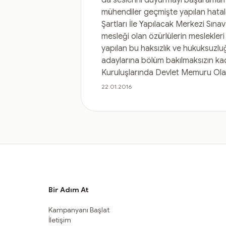
da seslerini duyurmayı başaramamışl
mühendiler geçmişte yapılan hatal
Şartları İle Yapılacak Merkezi Sına
mesleği olan özürlülerin meslekleri i
yapılan bu haksızlık ve hukuksuzl
adaylarına bölüm bakılmaksızın kad
Kuruluşlarında Devlet Memuru Olar
22.01.2016
Bir Adım At
Kampanyanı Başlat
İletişim