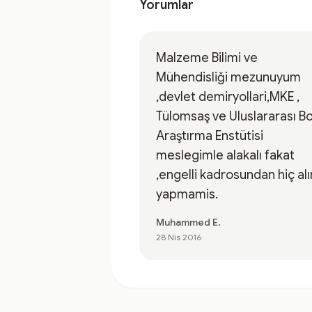
Yorumlar
Malzeme Bilimi ve
Mühendisliği mezunuyum
,devlet demiryollari,MKE ,
Tülomsaş ve Uluslararası B
Araştırma Enstütisi
meslegimle alakalı fakat
,engelli kadrosundan hiç al
yapmamis.
Muhammed E.
28 Nis 2016