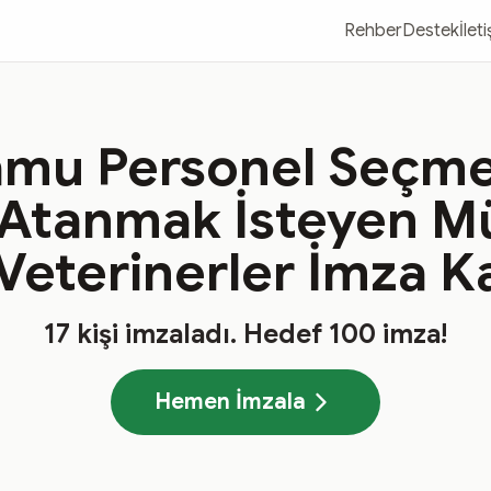
Rehber
Destek
İlet
amu Personel Seçme 
Atanmak İsteyen M
Veterinerler İmza 
17
kişi imzaladı
. Hedef
100
imza!
Hemen İmzala