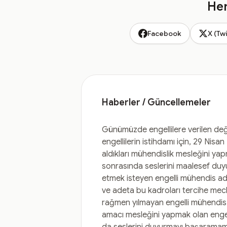
Hem
Facebook
X (Twi
Haberler / Güncellemeler
Günümüzde engellilere verilen değe
engellilerin istihdamı için, 29 Nis
aldıkları mühendislik mesleğini ya
sonrasında seslerini maalesef duyur
etmek isteyen engelli mühendis ada
ve adeta bu kadroları tercihe mecb
rağmen yılmayan engelli mühendis ad
amacı mesleğini yapmak olan engel