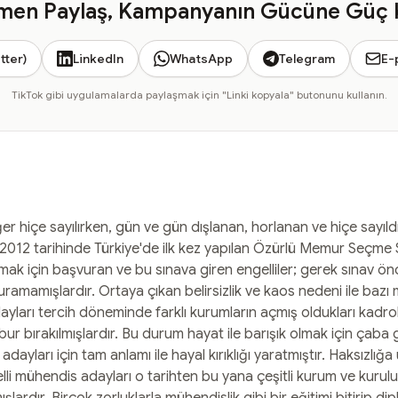
en Paylaş, Kampanyanın Gücüne Güç 
tter)
LinkedIn
WhatsApp
Telegram
E-
TikTok gibi uygulamalarda paylaşmak için "Linki kopyala" butonunu kullanın.
r hiçe sayılırken, gün ve gün dışlanan, horlanan ve hiçe sayıld
an 2012 tarihinde Türkiye'de ilk kez yapılan Özürlü Memur Seçme 
pmak için başvuran ve bu sınava giren engelliler; gerek sınav ö
amamışlardır. Ortaya çıkan belirsizlik ve kaos nedeni ile bazı m
yları tercih döneminde farklı kurumların açmış oldukları kadro
ur bırakılmışlardır. Bu durum hayat ile barışık olmak için çab
ayları için tam anlamı ile hayal kırıklığı yaratmıştır. Haksızlı
li mühendis adayları o tarihten bu yana çeşitli kurum ve kurul