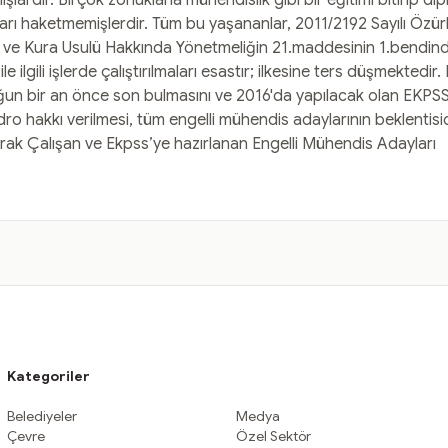
ardır. Birçok zorluklarla mühendislik gibi bir eğitimi bitirip di
arı haketmemişlerdir. Tüm bu yaşananlar, 2011/2192 Sayılı Özü
v ve Kura Usulü Hakkında Yönetmeliğin 21.maddesinin 1.bendinde a
le ilgili işlerde çalıştırılmaları esastır; ilkesine ters düşmektedi
uğun bir an önce son bulmasını ve 2016'da yapılacak olan EKPS
ro hakkı verilmesi, tüm engelli mühendis adaylarının beklentisi
ak Çalışan ve Ekpss’ye hazırlanan Engelli Mühendis Adayları
Kategoriler
Belediyeler
Medya
Çevre
Özel Sektör