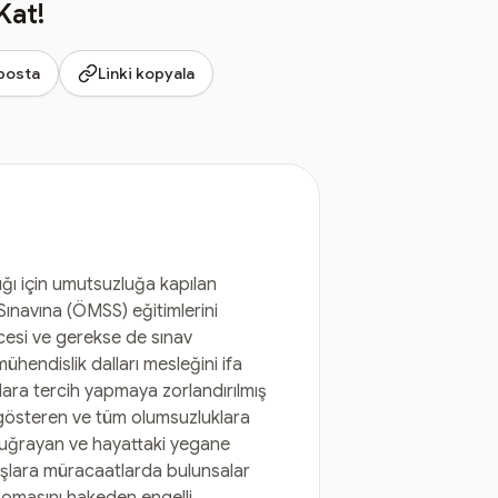
Kat!
posta
Linki kopyala
ığı için umutsuzluğa kapılan
Sınavına (ÖMSS) eğitimlerini
ncesi ve gerekse de sınav
ühendislik dalları mesleğini ifa
lara tercih yapmaya zorlandırılmış
a gösteren ve tüm olumsuzluklara
ğa uğrayan ve hayattaki yegane
uşlara müracaatlarda bulunsalar