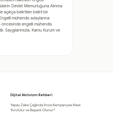
plomasını hakeden engelli
rlülerin Devlet Memurluğuna Alınma
çıkça belirtilen belirli bir
r. Engelli mühendis adaylarına
S öncesinde engelli mühendis
dir. Saygılarımızla. Kamu Kurum ve
Dijital Aktivizm Rehberi
Yapay Zeka Çağında İmza Kampanyası Nasıl
Yürütülür ve Başarılı Olunur?