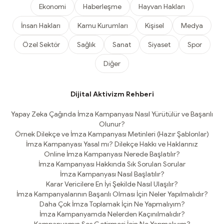
Ekonomi
Haberleşme
Hayvan Hakları
İnsan Hakları
Kamu Kurumları
Kişisel
Medya
Özel Sektör
Sağlık
Sanat
Siyaset
Spor
Diğer
Dijital Aktivizm Rehberi
Yapay Zeka Çağında İmza Kampanyası Nasıl Yürütülür ve Başarılı
Olunur?
Örnek Dilekçe ve İmza Kampanyası Metinleri (Hazır Şablonlar)
İmza Kampanyası Yasal mı? Dilekçe Hakkı ve Haklarınız
Online İmza Kampanyası Nerede Başlatılır?
İmza Kampanyası Hakkında Sık Sorulan Sorular
İmza Kampanyası Nasıl Başlatılır?
Karar Vericilere En İyi Şekilde Nasıl Ulaşılır?
İmza Kampanyalarının Başarılı Olması İçin Neler Yapılmalıdır?
Daha Çok İmza Toplamak İçin Ne Yapmalıyım?
İmza Kampanyamda Nelerden Kaçınılmalıdır?