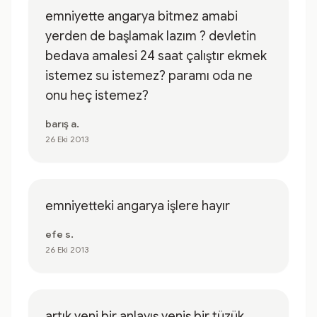
emniyette angarya bitmez amabi
yerden de başlamak lazım ? devletin
bedava amalesi 24 saat çalıştır ekmek
istemez su istemez? paramı oda ne
onu heç istemez?
barış a.
26 Eki 2013
emniyetteki angarya işlere hayır
efe s.
26 Eki 2013
artık yeni bir anlayış yeniş bir tüzük