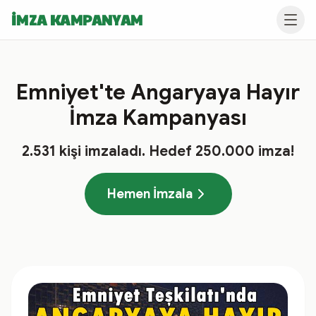
İMZA KAMPANYAM
Emniyet'te Angaryaya Hayır
İmza Kampanyası
2.531
kişi imzaladı
. Hedef
250.000
imza!
Hemen İmzala