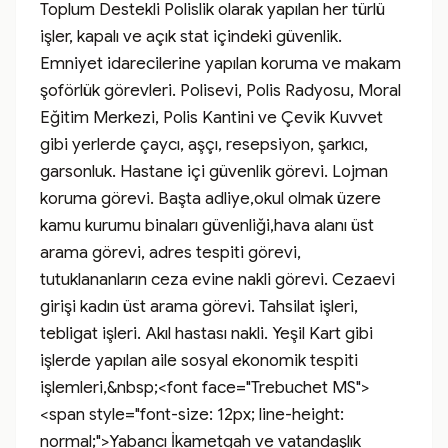
Toplum Destekli Polislik olarak yapılan her türlü 
işler, kapalı ve açık stat içindeki güvenlik. 
Emniyet idarecilerine yapılan koruma ve makam 
şoförlük görevleri. Polisevi, Polis Radyosu, Moral 
Eğitim Merkezi, Polis Kantini ve Çevik Kuvvet 
gibi yerlerde çaycı, aşçı, resepsiyon, şarkıcı, 
garsonluk. Hastane içi güvenlik görevi. Lojman 
koruma görevi. Başta adliye,okul olmak üzere 
kamu kurumu binaları güvenliği,hava alanı üst 
arama görevi, adres tespiti görevi, 
tutuklananların ceza evine nakli görevi. Cezaevi 
girişi kadın üst arama görevi. Tahsilat işleri, 
tebligat işleri. Akıl hastası nakli. Yeşil Kart gibi 
işlerde yapılan aile sosyal ekonomik tespiti 
işlemleri,&nbsp;<font face="Trebuchet MS">
<span style="font-size: 12px; line-height: 
normal;">Yabancı İkametgah ve vatandaşlık 