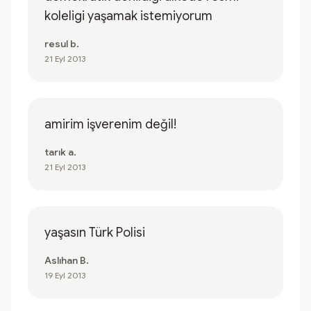
koleligi yaşamak istemiyorum
resul b.
21 Eyl 2013
amirim işverenim değil!
tarık a.
21 Eyl 2013
yaşasın Türk Polisi
Aslıhan B.
19 Eyl 2013