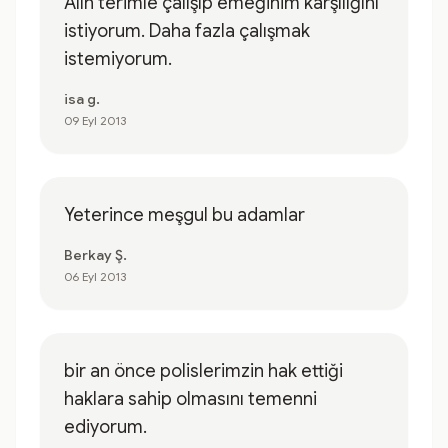
Alın terimle çalışıp emeğinim karşılığını
istiyorum. Daha fazla çalışmak
istemiyorum.
isa g.
09 Eyl 2013
Yeterince meşgul bu adamlar
Berkay Ş.
06 Eyl 2013
bir an önce polislerimzin hak ettiği
haklara sahip olmasını temenni
ediyorum.