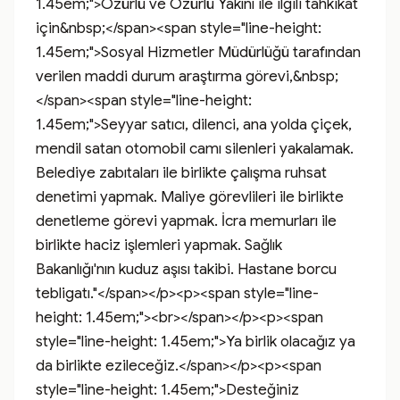
1.45em;">Özürlü ve Özürlü Yakını ile ilgili tahkikat 
için&nbsp;</span><span style="line-height: 
1.45em;">Sosyal Hizmetler Müdürlüğü tarafından 
verilen maddi durum araştırma görevi,&nbsp;
</span><span style="line-height: 
1.45em;">Seyyar satıcı, dilenci, ana yolda çiçek, 
mendil satan otomobil camı silenleri yakalamak. 
Belediye zabıtaları ile birlikte çalışma ruhsat 
denetimi yapmak. Maliye görevlileri ile birlikte 
denetleme görevi yapmak. İcra memurları ile 
birlikte haciz işlemleri yapmak. Sağlık 
Bakanlığı'nın kuduz aşısı takibi. Hastane borcu 
tebligatı."</span></p><p><span style="line-
height: 1.45em;"><br></span></p><p><span 
style="line-height: 1.45em;">Ya birlik olacağız ya 
da birlikte ezileceğiz.</span></p><p><span 
style="line-height: 1.45em;">Desteğiniz 