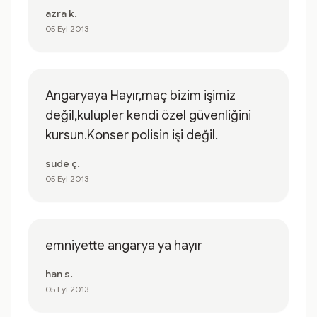
azra k.
05 Eyl 2013
Angaryaya Hayır,maç bizim işimiz
değil,kulüpler kendi özel güvenliğini
kursun.Konser polisin işi değil.
sude ç.
05 Eyl 2013
emniyette angarya ya hayır
han s.
05 Eyl 2013