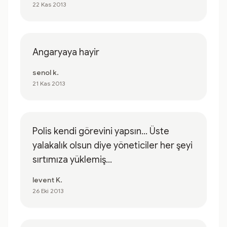
22 Kas 2013
Angaryaya hayir
senol k.
21 Kas 2013
Polis kendi görevini yapsın... Üste
yalakalık olsun diye yöneticiler her şeyi
sırtımıza yüklemiş...
levent K.
26 Eki 2013