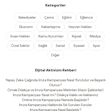
Kategoriler
Belediyeler
Çevre
Eğitim
Eğlence
Ekonomi
Haberleşme
Hayvan Hakları
İnsan Hakları
Kamu Kurumları
Kişisel
Medya
Özel Sektör
Sağlık
Sanat
Siyaset
Spor
Diğer
Dijital Aktivizm Rehberi
Yapay Zeka Çağında İmza Kampanyası Nasıl Yürütülür ve Başarılı
Olunur?
Örnek Dilekçe ve İmza Kampanyası Metinleri (Hazır Şablonlar)
İmza Kampanyası Yasal mı? Dilekçe Hakkı ve Haklarınız
Online İmza Kampanyası Nerede Başlatılır?
İmza Kampanyası Hakkında Sık Sorulan Sorular
İmza Kampanyası Nasıl Başlatılır?