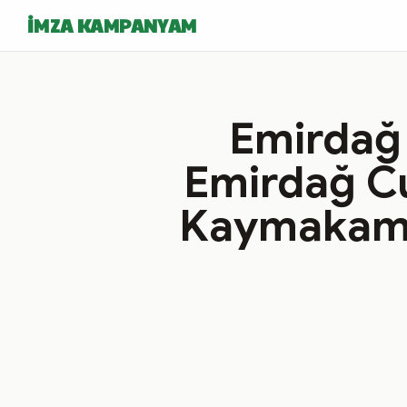
İMZA KAMPANYAM
Emirdağ 
Emirdağ Cu
Kaymakaml