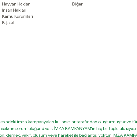
Hayvan Hakları
Diğer
İnsan Hakları
Kamu Kurumları
Kişisel
tesindeki imza kampanyaları kullanıcılar tarafından oluşturmuştur ve tüm
nıcıların sorumluluğundadır. İMZA KAMPANYAM'ın hiç bir topluluk, siyasi 
on, dernek, vakıf, oluşum veya hareket ile bağlantısı yoktur. İMZA KA