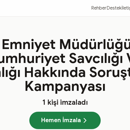
Rehber
Destek
İlet
Emniyet Müdürlüğü 
mhuriyet Savcılığı
ığı Hakkında Soruş
Kampanyası
1
kişi imzaladı
Hemen İmzala