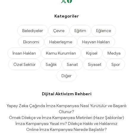
Kategoriler
Belediyeler
Çevre
Eğitim
Eğlence
Ekonomi
Haberleşme
Hayvan Hakları
İnsan Hakları
Kamu Kurumları
Kişisel
Medya
Özel Sektör
Sağlık
Sanat
Siyaset
Spor
Diğer
Dijital Aktivizm Rehberi
Yapay Zeka Çağında İmza Kampanyası Nasıl Yürütülür ve Başarılı
Olunur?
Örnek Dilekçe ve İmza Kampanyası Metinleri (Hazır Şablonlar)
İmza Kampanyası Yasal mı? Dilekçe Hakkı ve Haklarınız
Online İmza Kampanyası Nerede Başlatılır?