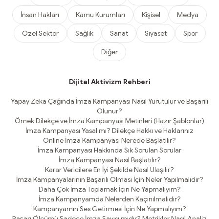
İnsan Hakları
Kamu Kurumları
Kişisel
Medya
Özel Sektör
Sağlık
Sanat
Siyaset
Spor
Diğer
Dijital Aktivizm Rehberi
Yapay Zeka Çağında İmza Kampanyası Nasıl Yürütülür ve Başarılı
Olunur?
Örnek Dilekçe ve İmza Kampanyası Metinleri (Hazır Şablonlar)
İmza Kampanyası Yasal mı? Dilekçe Hakkı ve Haklarınız
Online İmza Kampanyası Nerede Başlatılır?
İmza Kampanyası Hakkında Sık Sorulan Sorular
İmza Kampanyası Nasıl Başlatılır?
Karar Vericilere En İyi Şekilde Nasıl Ulaşılır?
İmza Kampanyalarının Başarılı Olması İçin Neler Yapılmalıdır?
Daha Çok İmza Toplamak İçin Ne Yapmalıyım?
İmza Kampanyamda Nelerden Kaçınılmalıdır?
Kampanyamın Ses Getirmesi İçin Ne Yapmalıyım?
Başarı Ölçümü Sadece İmza Sayısı mıdır? Metrikler Nasıl Analiz