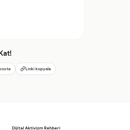
Kat!
posta
Linki kopyala
Dijital Aktivizm Rehberi