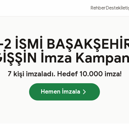
Rehber
Destek
İlet
2 İSMİ BAŞAKŞEHİ
İŞŞİN İmza Kampan
7
kişi imzaladı
. Hedef
10.000
imza!
Hemen İmzala