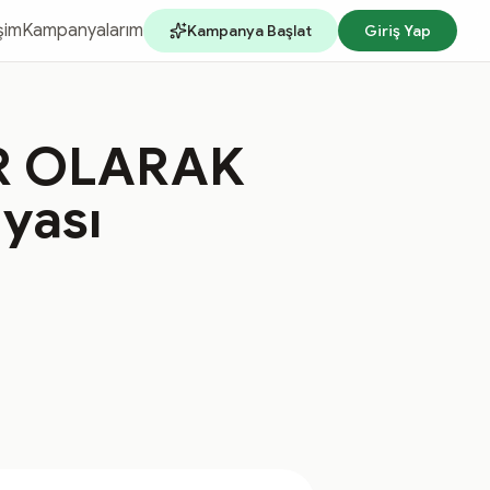
işim
Kampanyalarım
Kampanya Başlat
Giriş Yap
R OLARAK
yası