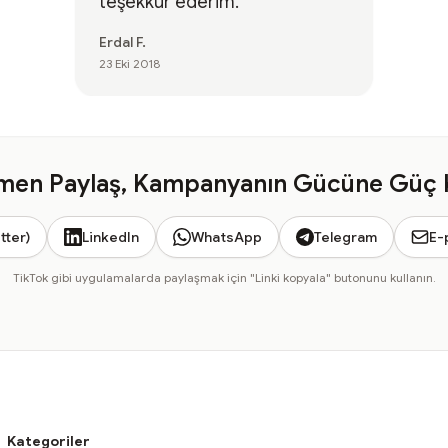
teşekkür ederim.
Erdal F.
23 Eki 2018
en Paylaş, Kampanyanın Gücüne Güç 
tter)
LinkedIn
WhatsApp
Telegram
E-
TikTok gibi uygulamalarda paylaşmak için "Linki kopyala" butonunu kullanın.
Kategoriler