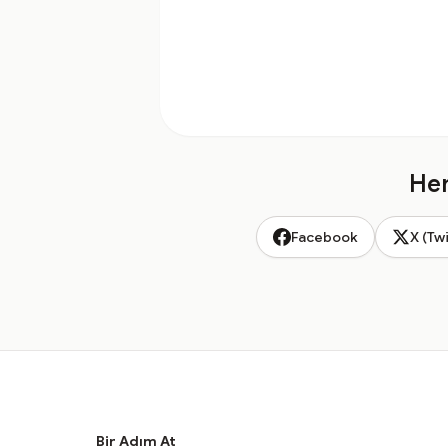
Hem
Facebook
X (Twi
Bir Adım At