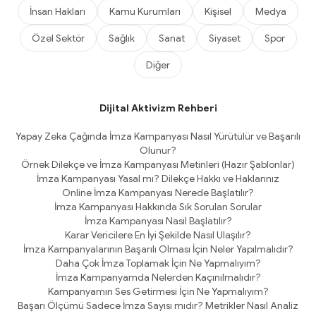
İnsan Hakları
Kamu Kurumları
Kişisel
Medya
Özel Sektör
Sağlık
Sanat
Siyaset
Spor
Diğer
Dijital Aktivizm Rehberi
Yapay Zeka Çağında İmza Kampanyası Nasıl Yürütülür ve Başarılı
Olunur?
Örnek Dilekçe ve İmza Kampanyası Metinleri (Hazır Şablonlar)
İmza Kampanyası Yasal mı? Dilekçe Hakkı ve Haklarınız
Online İmza Kampanyası Nerede Başlatılır?
İmza Kampanyası Hakkında Sık Sorulan Sorular
İmza Kampanyası Nasıl Başlatılır?
Karar Vericilere En İyi Şekilde Nasıl Ulaşılır?
İmza Kampanyalarının Başarılı Olması İçin Neler Yapılmalıdır?
Daha Çok İmza Toplamak İçin Ne Yapmalıyım?
İmza Kampanyamda Nelerden Kaçınılmalıdır?
Kampanyamın Ses Getirmesi İçin Ne Yapmalıyım?
Başarı Ölçümü Sadece İmza Sayısı mıdır? Metrikler Nasıl Analiz