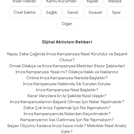
İnsan Hakları
Kamu Kurumları
Kişisel
Medya
Özel Sektör
Sağlık
Sanat
Siyaset
Spor
Diğer
Dijital Aktivizm Rehberi
Yapay Zeka Çağında İmza Kampanyası Nasıl Yürütülür ve Başarılı
Olunur?
Örnek Dilekçe ve İmza Kampanyası Metinleri (Hazır Şablonlar)
İmza Kampanyası Yasal mı? Dilekçe Hakkı ve Haklarınız
Online İmza Kampanyası Nerede Başlatılır?
İmza Kampanyası Hakkında Sık Sorulan Sorular
İmza Kampanyası Nasıl Başlatılır?
Karar Vericilere En İyi Şekilde Nasıl Ulaşılır?
İmza Kampanyalarının Başarılı Olması İçin Neler Yapılmalıdır?
Daha Çok İmza Toplamak İçin Ne Yapmalıyım?
İmza Kampanyamda Nelerden Kaçınılmalıdır?
Kampanyamın Ses Getirmesi İçin Ne Yapmalıyım?
Başarı Ölçümü Sadece İmza Sayısı mıdır? Metrikler Nasıl Analiz
Edilir?