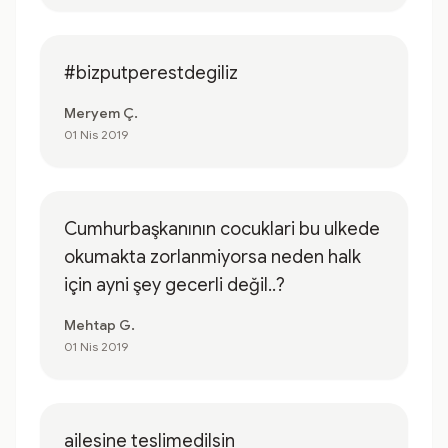
#bizputperestdegiliz
Meryem Ç.
01 Nis 2019
Cumhurbaşkanının cocuklari bu ulkede
okumakta zorlanmiyorsa neden halk
için ayni şey gecerli değil..?
Mehtap G.
01 Nis 2019
ailesine teslimedilsin