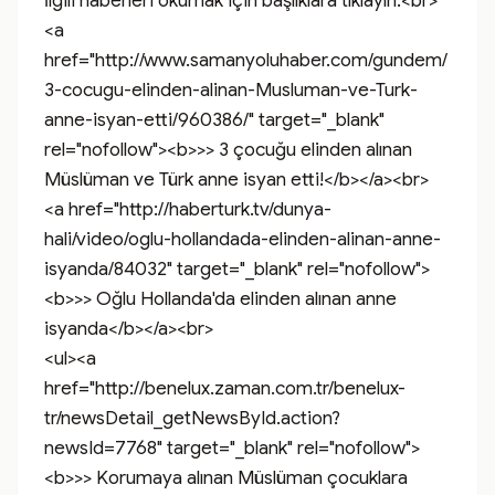
İlgili haberleri okumak için başlıklara tıklayın:<br>

<a 
href="http://www.samanyoluhaber.com/gundem/
3-cocugu-elinden-alinan-Musluman-ve-Turk-
anne-isyan-etti/960386/" target="_blank" 
rel="nofollow"><b>>> 3 çocuğu elinden alınan 
Müslüman ve Türk anne isyan etti!</b></a><br>

<a href="http://haberturk.tv/dunya-
hali/video/oglu-hollandada-elinden-alinan-anne-
isyanda/84032" target="_blank" rel="nofollow">
<b>>> Oğlu Hollanda'da elinden alınan anne 
isyanda</b></a><br>	

<ul><a 
href="http://benelux.zaman.com.tr/benelux-
tr/newsDetail_getNewsById.action?
newsId=7768" target="_blank" rel="nofollow">
<b>>> Korumaya alınan Müslüman çocuklara 