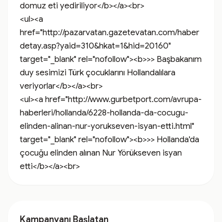
domuz eti yediriliyor</b></a><br>

<ul><a 
href="http://pazarvatan.gazetevatan.com/haber
detay.asp?yaid=310&hkat=1&hid=20160" 
target="_blank" rel="nofollow"><b>>> Başbakanım 
duy sesimizi Türk çocuklarını Hollandalılara 
veriyorlar</b></a><br>

<ul><a href="http://www.gurbetport.com/avrupa-
haberleri/hollanda/6228-hollanda-da-cocugu-
elinden-alinan-nur-yorukseven-isyan-etti.html" 
target="_blank" rel="nofollow"><b>>> Hollanda'da 
çocuğu elinden alınan Nur Yörükseven isyan 
etti</b></a><br>
Kampanyanı Başlatan