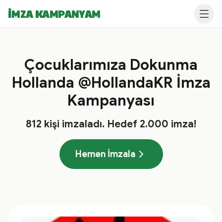
İMZA KAMPANYAM
Çocuklarımıza Dokunma
Hollanda @HollandaKR İmza
Kampanyası
812
kişi imzaladı
. Hedef
2.000
imza!
Hemen İmzala