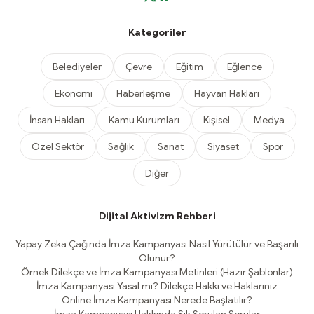
Kategoriler
Belediyeler
Çevre
Eğitim
Eğlence
Ekonomi
Haberleşme
Hayvan Hakları
İnsan Hakları
Kamu Kurumları
Kişisel
Medya
Özel Sektör
Sağlık
Sanat
Siyaset
Spor
Diğer
Dijital Aktivizm Rehberi
Yapay Zeka Çağında İmza Kampanyası Nasıl Yürütülür ve Başarılı
Olunur?
Örnek Dilekçe ve İmza Kampanyası Metinleri (Hazır Şablonlar)
İmza Kampanyası Yasal mı? Dilekçe Hakkı ve Haklarınız
Online İmza Kampanyası Nerede Başlatılır?