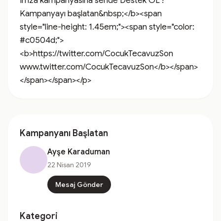
imza kampanyasına sende Destek OL ! 
Kampanyayı başlatan&nbsp;</b><span 
style="line-height: 1.45em;"><span style="color: 
#c0504d;">
<b>https://twitter.com/CocukTecavuzSon 
www.twitter.com/CocukTecavuzSon</b></span>
</span></span></p>
Kampanyanı Başlatan
Ayşe Karaduman
22 Nisan 2019
Mesaj Gönder
Kategori