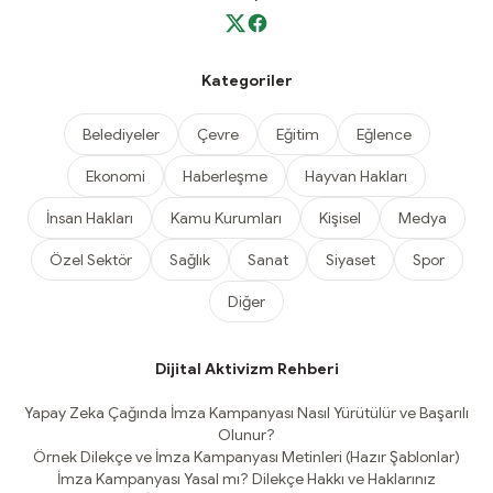
Kategoriler
Belediyeler
Çevre
Eğitim
Eğlence
Ekonomi
Haberleşme
Hayvan Hakları
İnsan Hakları
Kamu Kurumları
Kişisel
Medya
Özel Sektör
Sağlık
Sanat
Siyaset
Spor
Diğer
Dijital Aktivizm Rehberi
Yapay Zeka Çağında İmza Kampanyası Nasıl Yürütülür ve Başarılı
Olunur?
Örnek Dilekçe ve İmza Kampanyası Metinleri (Hazır Şablonlar)
İmza Kampanyası Yasal mı? Dilekçe Hakkı ve Haklarınız