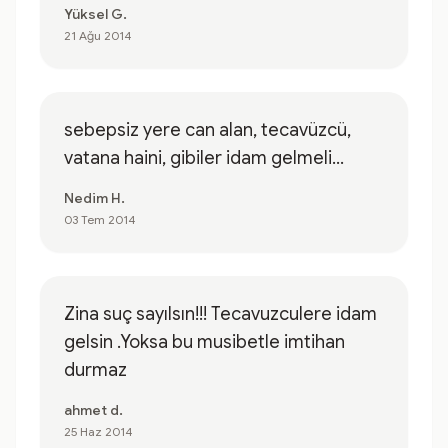
Yüksel G.
21 Ağu 2014
sebepsiz yere can alan, tecavüzcü,
vatana haini, gibiler idam gelmeli...
Nedim H.
03 Tem 2014
Zina suç sayılsın!!! Tecavuzculere idam
gelsin .Yoksa bu musibetle imtihan
durmaz
ahmet d.
25 Haz 2014