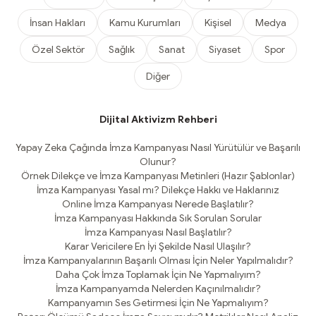
İnsan Hakları
Kamu Kurumları
Kişisel
Medya
Özel Sektör
Sağlık
Sanat
Siyaset
Spor
Diğer
Dijital Aktivizm Rehberi
Yapay Zeka Çağında İmza Kampanyası Nasıl Yürütülür ve Başarılı
Olunur?
Örnek Dilekçe ve İmza Kampanyası Metinleri (Hazır Şablonlar)
İmza Kampanyası Yasal mı? Dilekçe Hakkı ve Haklarınız
Online İmza Kampanyası Nerede Başlatılır?
İmza Kampanyası Hakkında Sık Sorulan Sorular
İmza Kampanyası Nasıl Başlatılır?
Karar Vericilere En İyi Şekilde Nasıl Ulaşılır?
İmza Kampanyalarının Başarılı Olması İçin Neler Yapılmalıdır?
Daha Çok İmza Toplamak İçin Ne Yapmalıyım?
İmza Kampanyamda Nelerden Kaçınılmalıdır?
Kampanyamın Ses Getirmesi İçin Ne Yapmalıyım?