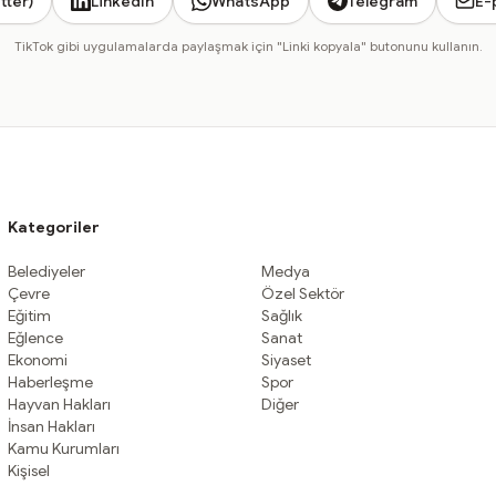
tter)
LinkedIn
WhatsApp
Telegram
E-
TikTok gibi uygulamalarda paylaşmak için "Linki kopyala" butonunu kullanın.
Kategoriler
Belediyeler
Medya
Çevre
Özel Sektör
Eğitim
Sağlık
Eğlence
Sanat
Ekonomi
Siyaset
Haberleşme
Spor
Hayvan Hakları
Diğer
İnsan Hakları
Kamu Kurumları
Kişisel