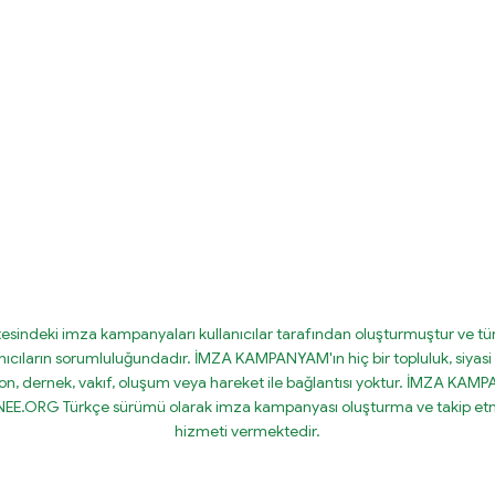
tesindeki imza kampanyaları kullanıcılar tarafından oluşturmuştur ve tüm
nıcıların sorumluluğundadır. İMZA KAMPANYAM'ın hiç bir topluluk, siyasi 
on, dernek, vakıf, oluşum veya hareket ile bağlantısı yoktur. İMZA KA
IGNEE.ORG Türkçe sürümü olarak imza kampanyası oluşturma ve takip etm
hizmeti vermektedir.