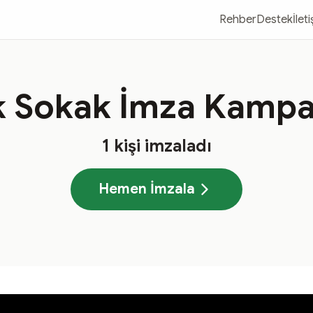
Rehber
Destek
İlet
k Sokak İmza Kampa
1
kişi imzaladı
Hemen İmzala