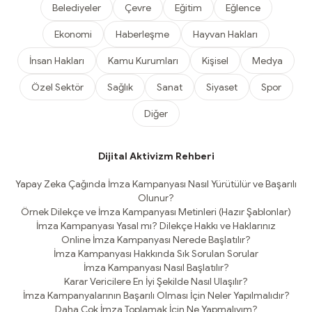
Belediyeler
Çevre
Eğitim
Eğlence
Ekonomi
Haberleşme
Hayvan Hakları
İnsan Hakları
Kamu Kurumları
Kişisel
Medya
Özel Sektör
Sağlık
Sanat
Siyaset
Spor
Diğer
Dijital Aktivizm Rehberi
Yapay Zeka Çağında İmza Kampanyası Nasıl Yürütülür ve Başarılı
Olunur?
Örnek Dilekçe ve İmza Kampanyası Metinleri (Hazır Şablonlar)
İmza Kampanyası Yasal mı? Dilekçe Hakkı ve Haklarınız
Online İmza Kampanyası Nerede Başlatılır?
İmza Kampanyası Hakkında Sık Sorulan Sorular
İmza Kampanyası Nasıl Başlatılır?
Karar Vericilere En İyi Şekilde Nasıl Ulaşılır?
İmza Kampanyalarının Başarılı Olması İçin Neler Yapılmalıdır?
Daha Çok İmza Toplamak İçin Ne Yapmalıyım?