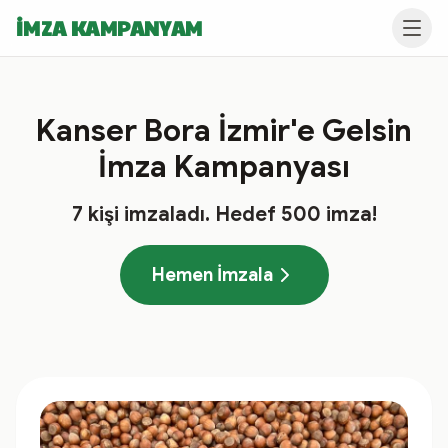
İMZA KAMPANYAM
Kanser Bora İzmir'e Gelsin
İmza Kampanyası
7
kişi imzaladı
. Hedef
500
imza!
Hemen İmzala