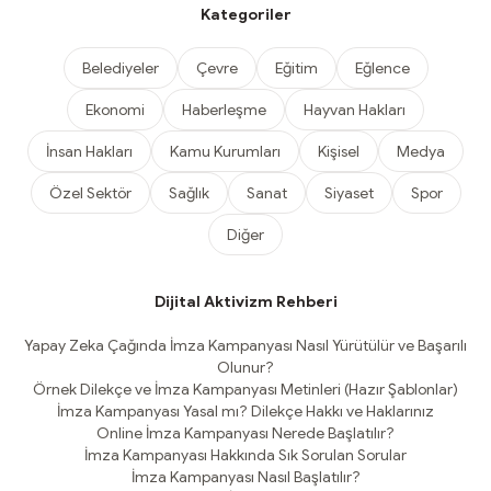
Kategoriler
Belediyeler
Çevre
Eğitim
Eğlence
Ekonomi
Haberleşme
Hayvan Hakları
İnsan Hakları
Kamu Kurumları
Kişisel
Medya
Özel Sektör
Sağlık
Sanat
Siyaset
Spor
Diğer
Dijital Aktivizm Rehberi
Yapay Zeka Çağında İmza Kampanyası Nasıl Yürütülür ve Başarılı
Olunur?
Örnek Dilekçe ve İmza Kampanyası Metinleri (Hazır Şablonlar)
İmza Kampanyası Yasal mı? Dilekçe Hakkı ve Haklarınız
Online İmza Kampanyası Nerede Başlatılır?
İmza Kampanyası Hakkında Sık Sorulan Sorular
İmza Kampanyası Nasıl Başlatılır?