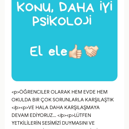
<p>ÖĞRENCILER OLARAK HEM EVDE HEM 
OKULDA BIR ÇOK SORUNLARLA KARŞILAŞTIK 
</p><p>VE HALA DAHA KARŞILAŞMAYA 
DEVAM EDİYORUZ... </p><p>LÜTFEN  
YETKİLİLERİN SESİMİZİ DUYMASINI VE 