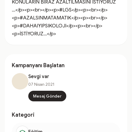
KONULARIN BİRAZ AZALTILMASINI İSTİYORUZ 
...</p><p><br></p><p>#LGS</p><p><br></p>
<p>#AZALSINMATAMATIK</p><p><br></p>
<p>#DAHAIYIPSIKOLOJI</p><p><br></p>
<p>İSTİYORUZ...</p>
Kampanyanı Başlatan
Sevgi var
07 Nisan 2021
Mesaj Gönder
Kategori