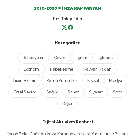
2010-2026 © İMZA KAMPANYAM
Bizi Takip Edin
Kategoriler
Belediyeler
Çevre
Eğitim
Eğlence
Ekonomi
Haberleşme
Hayvan Hakları
İnsan Hakları
Kamu Kurumları
Kişisel
Medya
Özel Sektör
Sağlık
Sanat
Siyaset
Spor
Diğer
Dijital Aktivizm Rehberi
Yapay Zeka Çağında İmza Kampanyası Nasıl Yürütülür ve Başarılı