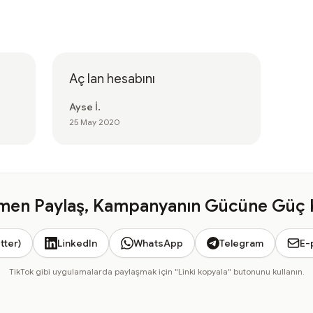
Aç lan hesabını
Ayse İ.
25 May 2020
en Paylaş, Kampanyanın Gücüne Güç 
tter)
LinkedIn
WhatsApp
Telegram
E-
TikTok gibi uygulamalarda paylaşmak için "Linki kopyala" butonunu kullanın.