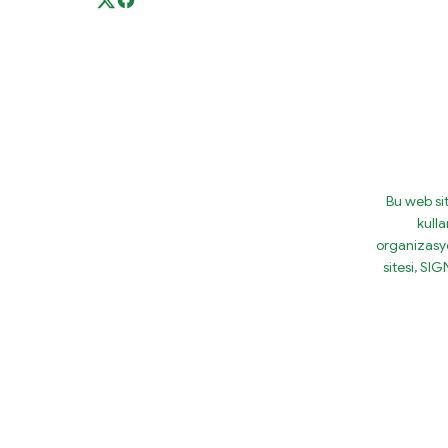
Bu web si
kulla
organizasy
sitesi, S