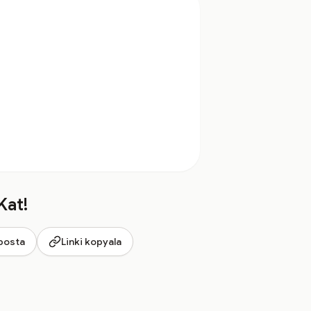
Kat!
posta
Linki kopyala