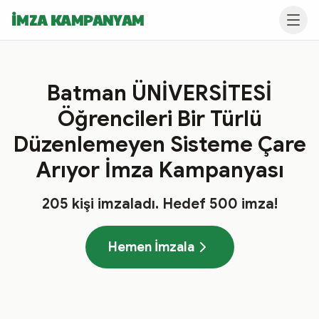
İMZA KAMPANYAM
Batman ÜNİVERSİTESİ
Öğrencileri Bir Türlü
Düzenlemeyen Sisteme Çare
Arıyor İmza Kampanyası
205
kişi imzaladı
. Hedef
500
imza!
Hemen İmzala