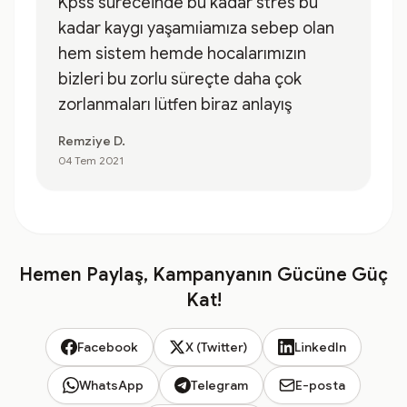
Kpss süreceinde bu kadar stres bu
kadar kaygı yaşamıiamıza sebep olan
hem sistem hemde hocalarımızın
bizleri bu zorlu süreçte daha çok
zorlanmaları lütfen biraz anlayış
Remziye D.
04 Tem 2021
Hemen Paylaş, Kampanyanın Gücüne Güç
Kat!
Facebook
X (Twitter)
LinkedIn
WhatsApp
Telegram
E-posta