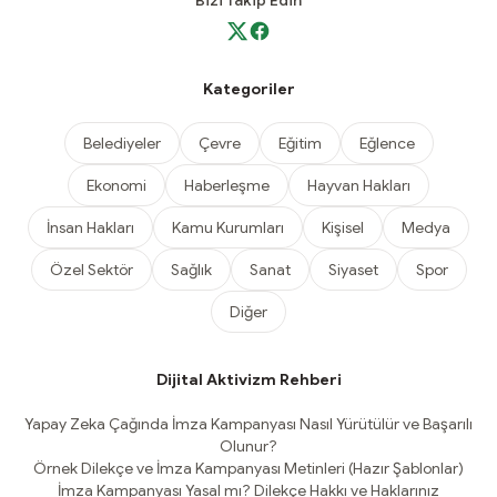
Bizi Takip Edin
Kategoriler
Belediyeler
Çevre
Eğitim
Eğlence
Ekonomi
Haberleşme
Hayvan Hakları
İnsan Hakları
Kamu Kurumları
Kişisel
Medya
Özel Sektör
Sağlık
Sanat
Siyaset
Spor
Diğer
Dijital Aktivizm Rehberi
Yapay Zeka Çağında İmza Kampanyası Nasıl Yürütülür ve Başarılı
Olunur?
Örnek Dilekçe ve İmza Kampanyası Metinleri (Hazır Şablonlar)
İmza Kampanyası Yasal mı? Dilekçe Hakkı ve Haklarınız