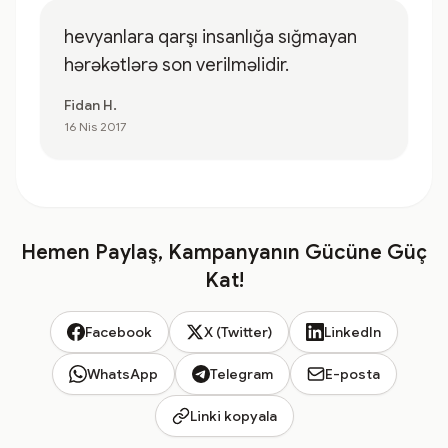
hevyanlara qarşı insanlığa sığmayan
hərəkətlərə son verilməlidir.
Fidan H.
16 Nis 2017
Hemen Paylaş, Kampanyanın Gücüne Güç
Kat!
Facebook
X (Twitter)
LinkedIn
WhatsApp
Telegram
E-posta
Linki kopyala