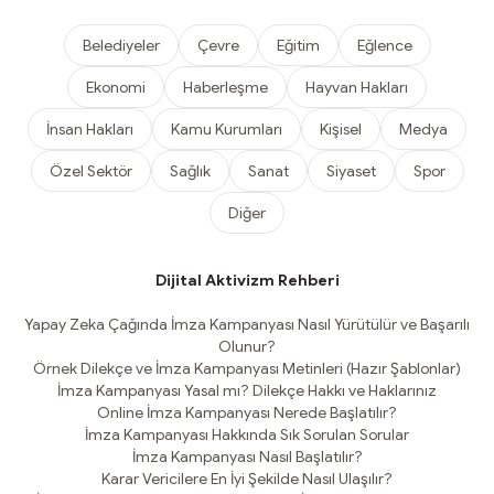
Belediyeler
Çevre
Eğitim
Eğlence
Ekonomi
Haberleşme
Hayvan Hakları
İnsan Hakları
Kamu Kurumları
Kişisel
Medya
Özel Sektör
Sağlık
Sanat
Siyaset
Spor
Diğer
Dijital Aktivizm Rehberi
Yapay Zeka Çağında İmza Kampanyası Nasıl Yürütülür ve Başarılı
Olunur?
Örnek Dilekçe ve İmza Kampanyası Metinleri (Hazır Şablonlar)
İmza Kampanyası Yasal mı? Dilekçe Hakkı ve Haklarınız
Online İmza Kampanyası Nerede Başlatılır?
İmza Kampanyası Hakkında Sık Sorulan Sorular
İmza Kampanyası Nasıl Başlatılır?
Karar Vericilere En İyi Şekilde Nasıl Ulaşılır?