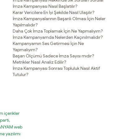
İmza Kampanyası Hakkında Sık Sorulan Sorular
İmza Kampanyası Nasıl Başlatılır?
Karar Vericilere En İyi Şekilde Nasıl Ulaşılır?
İmza Kampanyalarının Başarılı Olması İçin Neler
Yapılmalıdır?
Daha Çok İmza Toplamak İçin Ne Yapmalıyım?
İmza Kampanyamda Nelerden Kaçınılmalıdır?
Kampanyamın Ses Getirmesi İçin Ne
Yapmalıyım?
Başarı Ölçümü Sadece İmza Sayısı mıdır?
Metrikler Nasıl Analiz Edilir?
İmza Kampanyası Sonrası Topluluk Nasıl Aktif
Tutulur?
 içerikler
parti,
MPANYAM web
e yazılımı