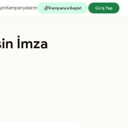
işim
Kampanyalarım
Kampanya Başlat
Giriş Yap
sin İmza