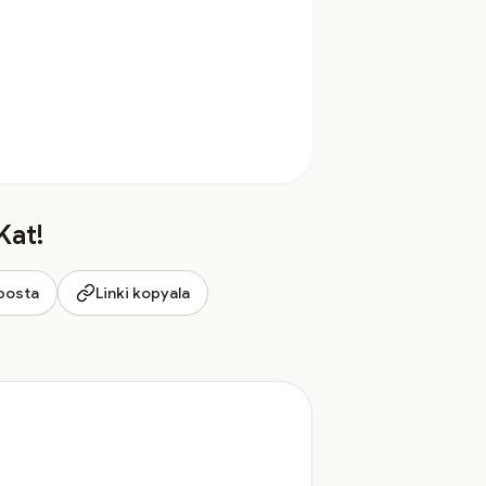
Kat!
posta
Linki kopyala