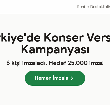
Rehber
Destek
İlet
kiye'de Konser Ver
Kampanyası
6
kişi imzaladı
. Hedef
25.000
imza!
Hemen İmzala