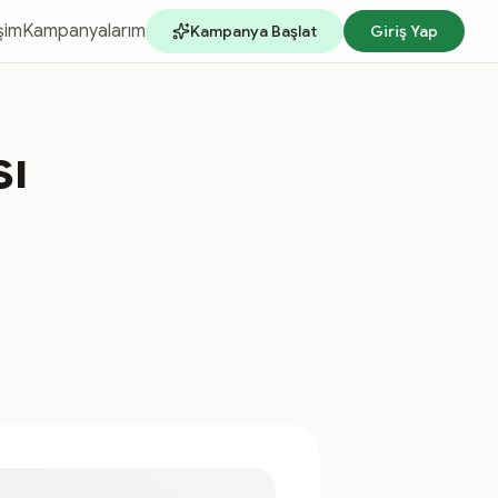
işim
Kampanyalarım
Kampanya Başlat
Giriş Yap
ı