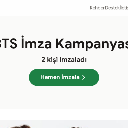
Rehber
Destek
İlet
BTS İmza Kampanyas
2
kişi imzaladı
Hemen İmzala