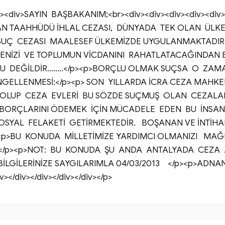
r><div>SAYIN  BAŞBAKANIM;<br><div><div><div><div><div>
N TAAHHÜDÜ İHLAL CEZASI,  DÜNYADA  TEK OLAN  ÜLKE  T
SUÇ  CEZASI  MAALESEF ÜLKEMİZDE UYGULANMAKTADIR.<
ENİZİ  VE TOPLUMUN VİCDANINI  RAHATLATACAĞINDAN E
U  DEĞİLDİR........</p><p>BORÇLU OLMAK SUÇSA  O  ZAM
ENGELLENMESİ:</p><p> SON  YILLARDA İCRA CEZA MAHK
OLUP  CEZA  EVLERİ  BU SÖZDE SUÇMUŞ  OLAN  CEZALAR
ORÇLARINI ÖDEMEK  İÇİN MÜCADELE  EDEN  BU  İNSANL
SYAL  FELAKETİ  GETİRMEKTEDİR.   BOŞANAN VE İNTİHAR
p>BU  KONUDA  MİLLETİMİZE YARDIMCI OLMANIZI   MAĞ
.</p><p>NOT:  BU  KONUDA  ŞU  ANDA  ANTALYADA  CEZA  
  BİLGİLERİNİZE SAYGILARIMLA 04/03/2013    </p><p>ADNAN 
iv></div></div></div></div></p>