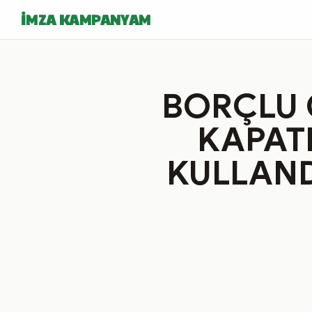
İMZA KAMPANYAM
BORÇLU 
KAPAT
KULLAND