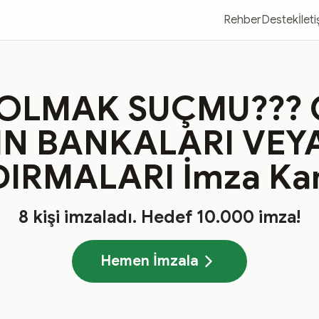
Rehber
Destek
İlet
OLMAK SUÇMU???
IN BANKALARI VEYA
IRMALARI İmza Ka
8
kişi imzaladı
. Hedef
10.000
imza!
Hemen İmzala