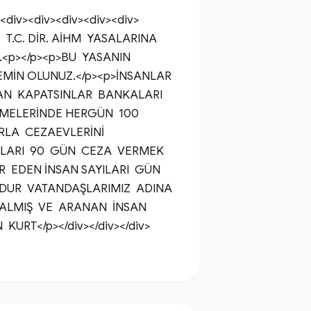
<div><div><div><div><div>
.C. DİR. AİHM  YASALARINA 
p></p><p>BU  YASANIN 
MİN OLUNUZ.</p><p>İNSANLAR 
AN  KAPATSINLAR  BANKALARI 
EMELERİNDE HERGÜN  100 
LA  CEZAEVLERİNİ 
ARI  90  GÜN  CEZA  VERMEK 
  EDEN İNSAN SAYILARI  GÜN 
DUR  VATANDAŞLARIMIZ  ADINA 
ALMIŞ  VE  ARANAN  İNSAN 
 KURT</p></div></div></div>