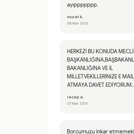
ayıppppppp.
murat k.
08 Mar 2013
HERKEZİ BU KONUDA MECLİS
BAŞKANLIĞINA,BAŞBAKANL
BAKANLIĞINA VE İL
MİLLETVEKİLLERİNİZE E MAİL
ATMAYA DAVET EDİYORUM..
recep a.
07 Mar 2013
Borcumuzu inkar etmemek