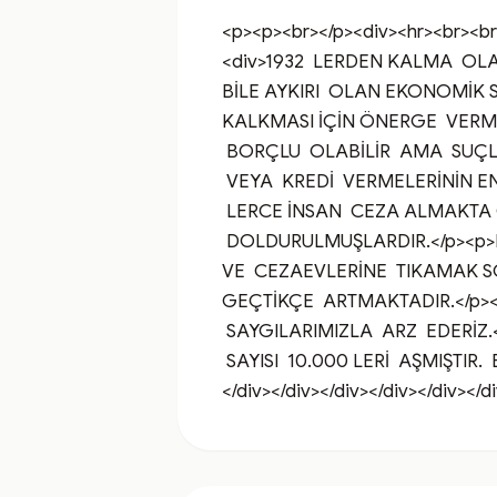
<p><p><br></p><div><hr><br><b
<div>1932  LERDEN KALMA  OLA
BİLE AYKIRI  OLAN EKONOMİK 
KALKMASI İÇİN ÖNERGE  VERM
 BORÇLU  OLABİLİR  AMA  SUÇL
 VEYA  KREDİ  VERMELERİNİN 
 LERCE İNSAN  CEZA ALMAKTA 
 DOLDURULMUŞLARDIR.</p><p>B
VE  CEZAEVLERİNE  TIKAMAK SO
GEÇTİKÇE  ARTMAKTADIR.</p><
 SAYGILARIMIZLA  ARZ  EDERİZ
 SAYISI  10.000 LERİ  AŞMIŞTIR.
</div></div></div></div></div></d