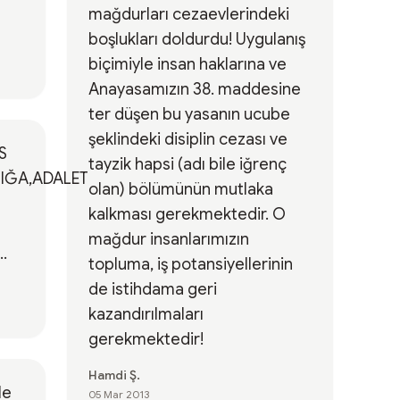
mağdurları cezaevlerindeki
boşlukları doldurdu! Uygulanış
biçimiyle insan haklarına ve
Anayasamızın 38. maddesine
ter düşen bu yasanın ucube
şeklindeki disiplin cezası ve
tayzik hapsi (adı bile iğrenç
IĞA,ADALET
olan) bölümünün mutlaka
kalkması gerekmektedir. O
mağdur insanlarımızın
..
topluma, iş potansiyellerinin
de istihdama geri
kazandırılmaları
gerekmektedir!
Hamdi Ş.
le
05 Mar 2013