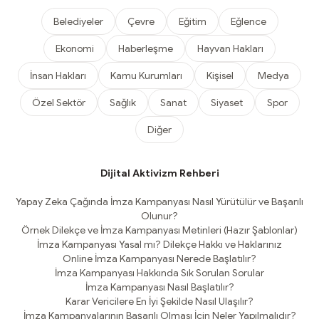
Belediyeler
Çevre
Eğitim
Eğlence
Ekonomi
Haberleşme
Hayvan Hakları
İnsan Hakları
Kamu Kurumları
Kişisel
Medya
Özel Sektör
Sağlık
Sanat
Siyaset
Spor
Diğer
Dijital Aktivizm Rehberi
Yapay Zeka Çağında İmza Kampanyası Nasıl Yürütülür ve Başarılı
Olunur?
Örnek Dilekçe ve İmza Kampanyası Metinleri (Hazır Şablonlar)
İmza Kampanyası Yasal mı? Dilekçe Hakkı ve Haklarınız
Online İmza Kampanyası Nerede Başlatılır?
İmza Kampanyası Hakkında Sık Sorulan Sorular
İmza Kampanyası Nasıl Başlatılır?
Karar Vericilere En İyi Şekilde Nasıl Ulaşılır?
İmza Kampanyalarının Başarılı Olması İçin Neler Yapılmalıdır?