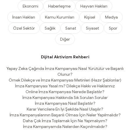
Ekonomi
Haberleşme
Hayvan Hakları
İnsan Hakları
Kamu Kurumları
Kişisel
Medya
Özel Sektör
Sağlık
Sanat
Siyaset
Spor
Diğer
Dijital Aktivizm Rehberi
Yapay Zeka Çağında İmza Kampanyası Nasıl Yürütülür ve Başarılı
Olunur?
Örnek Dilekçe ve İmza Kampanyası Metinleri (Hazır Şablonlar)
İmza Kampanyası Yasal mı? Dilekçe Hakkı ve Haklarınız
Online İmza Kampanyası Nerede Başlatılır?
İmza Kampanyası Hakkında Sık Sorulan Sorular
İmza Kampanyası Nasıl Başlatılır?
Karar Vericilere En İyi Şekilde Nasıl Ulaşılır?
İmza Kampanyalarının Başarılı Olması İçin Neler Yapılmalıdır?
Daha Çok İmza Toplamak İçin Ne Yapmalıyım?
İmza Kampanyamda Nelerden Kaçınılmalıdır?