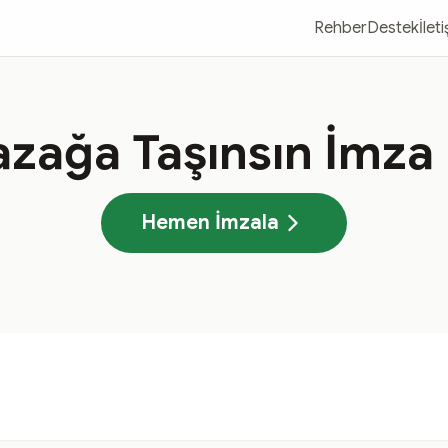
Rehber
Destek
İlet
zağa Taşınsın İmz
Hemen İmzala