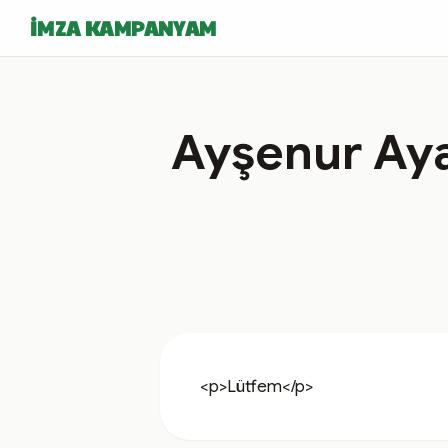
İMZA KAMPANYAM
Ayşenur Aya
<p>Lütfem</p>