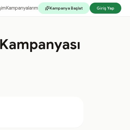
işim
Kampanyalarım
Kampanya Başlat
Giriş Yap
a Kampanyası