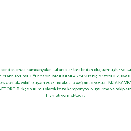
tesindeki imza kampanyaları kullanıcılar tarafından oluşturmuştur ve tüm
nıcıların sorumluluğundadır. İMZA KAMPANYAM'ın hiç bir topluluk, siyasi 
on, dernek, vakıf, oluşum veya hareket ile bağlantısı yoktur. İMZA KA
IGNEE.ORG Türkçe sürümü olarak imza kampanyası oluşturma ve takip etm
hizmeti vermektedir.