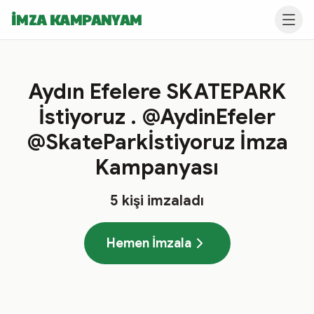
İMZA KAMPANYAM
Aydın Efelere SKATEPARK
İstiyoruz . @AydinEfeler
@SkateParkİstiyoruz İmza
Kampanyası
5
kişi imzaladı
Hemen İmzala