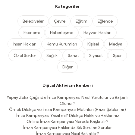
Kategoriler
Belediyeler
Çevre
Eğitim
Eğlence
Ekonomi
Haberleşme
Hayvan Hakları
İnsan Hakları
Kamu Kurumları
Kişisel
Medya
Özel Sektör
Sağlık
Sanat
Siyaset
Spor
Diğer
Dijital Aktivizm Rehberi
Yapay Zeka Çağında İmza Kampanyası Nasıl Yürütülür ve Başarılı
Olunur?
Örnek Dilekçe ve İmza Kampanyası Metinleri (Hazır Şablonlar)
İmza Kampanyası Yasal mı? Dilekçe Hakkı ve Haklarınız
Online İmza Kampanyası Nerede Başlatılır?
İmza Kampanyası Hakkında Sık Sorulan Sorular
İmza Kampanyası Nasıl Başlatılır?