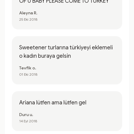
OF U BABY PLEASE COME TO TURKEY
Aleyna R.
25 Eki 2018
Sweetener turlarına türkiyeyi eklemeli
o kadın buraya gelsin
Tevfik o.
01 Eki 2018
Ariana lütfen ama lütfen gel
Duru u.
14 Eyl 2018