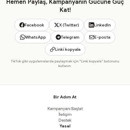
Hemen Paylaş, Kampanyanın Gücüne Güç
Kat!
Facebook
X (Twitter)
LinkedIn
WhatsApp
Telegram
E-posta
Linki kopyala
TikTok gibi uygulamalarda paylaşmak için "Linki kopyala" butonunu
kullanın.
Bir Adım At
Kampanyanı Başlat
İletişim
Destek
Yasal