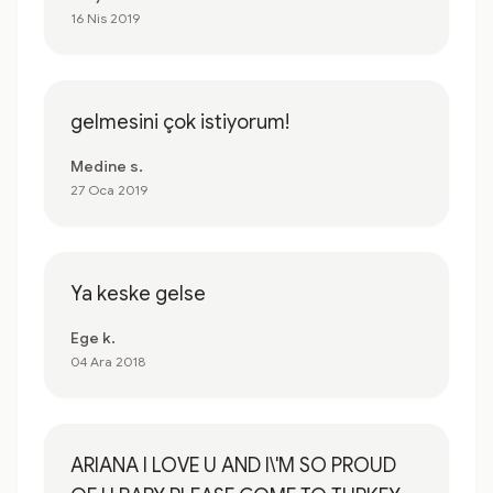
16 Nis 2019
gelmesini çok istiyorum!
Medine s.
27 Oca 2019
Ya keske gelse
Ege k.
04 Ara 2018
ARIANA I LOVE U AND I\'M SO PROUD