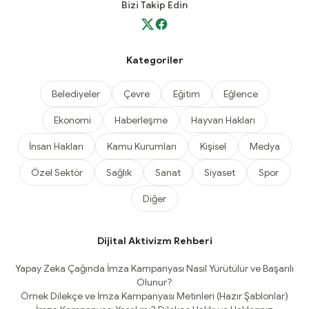
Bizi Takip Edin
Kategoriler
Belediyeler
Çevre
Eğitim
Eğlence
Ekonomi
Haberleşme
Hayvan Hakları
İnsan Hakları
Kamu Kurumları
Kişisel
Medya
Özel Sektör
Sağlık
Sanat
Siyaset
Spor
Diğer
Dijital Aktivizm Rehberi
Yapay Zeka Çağında İmza Kampanyası Nasıl Yürütülür ve Başarılı
Olunur?
Örnek Dilekçe ve İmza Kampanyası Metinleri (Hazır Şablonlar)