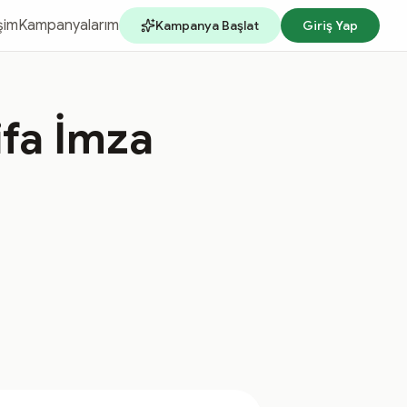
işim
Kampanyalarım
Kampanya Başlat
Giriş Yap
ifa İmza