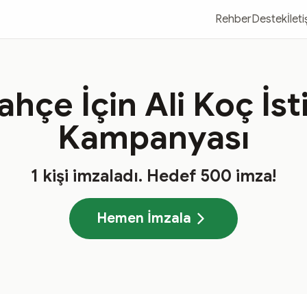
Rehber
Destek
İlet
hçe İçin Ali Koç İst
Kampanyası
1
kişi imzaladı
. Hedef
500
imza!
Hemen İmzala