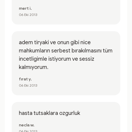
mert i.
06 Eki 2013
adem tiryaki ve onun gibi nice
mahkumların serbest bırakılmasını tüm
incetligimle istiyorum ve sessiz
kalmıyorum.
fırat y.
06 Eki 2013
hasta tutsaklara ozgurluk
necla w.
06 Eki 2013