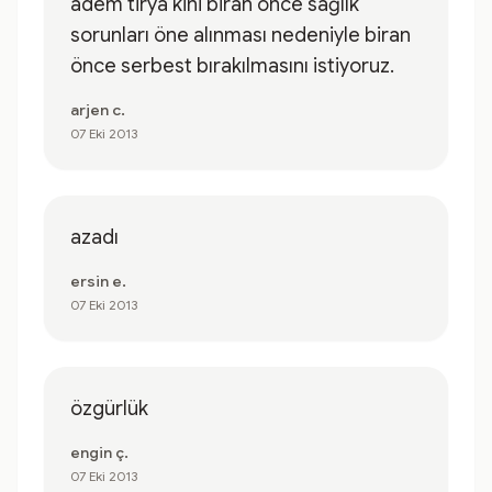
adem tirya kini biran önce sağlık
sorunları öne alınması nedeniyle biran
önce serbest bırakılmasını istiyoruz.
arjen c.
07 Eki 2013
azadı
ersin e.
07 Eki 2013
özgürlük
engin ç.
07 Eki 2013