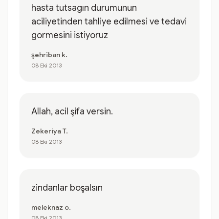
hasta tutsagın durumunun
aciliyetinden tahliye edilmesi ve tedavi
gormesini istiyoruz
şehriban k.
08 Eki 2013
Allah, acil şifa versin.
Zekeriya T.
08 Eki 2013
zindanlar boşalsın
meleknaz o.
08 Eki 2013