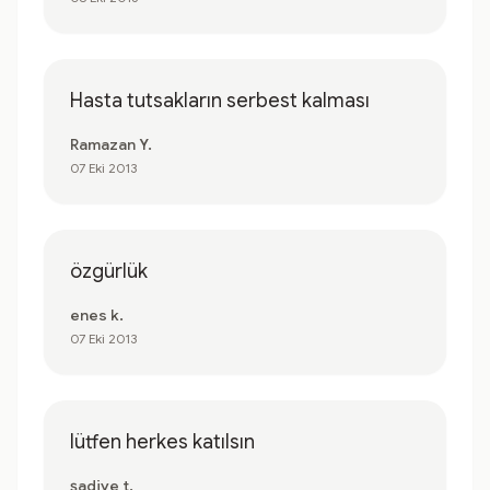
Hasta tutsakların serbest kalması
Ramazan Y.
07 Eki 2013
özgürlük
enes k.
07 Eki 2013
lütfen herkes katılsın
şadiye t.