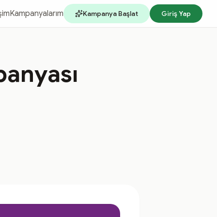
işim
Kampanyalarım
Kampanya Başlat
Giriş Yap
panyası