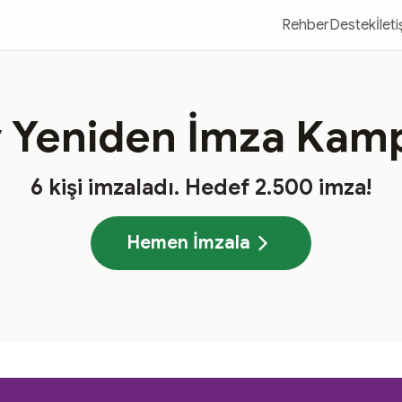
Rehber
Destek
İlet
 Yeniden İmza Kam
6
kişi imzaladı
. Hedef
2.500
imza!
Hemen İmzala