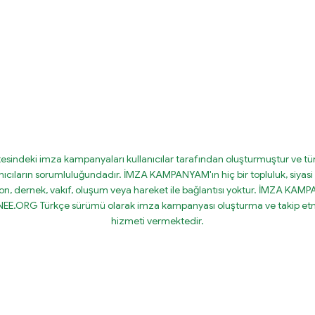
tesindeki imza kampanyaları kullanıcılar tarafından oluşturmuştur ve tüm
nıcıların sorumluluğundadır. İMZA KAMPANYAM'ın hiç bir topluluk, siyasi 
on, dernek, vakıf, oluşum veya hareket ile bağlantısı yoktur. İMZA KA
IGNEE.ORG Türkçe sürümü olarak imza kampanyası oluşturma ve takip etm
hizmeti vermektedir.