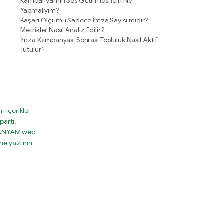
Kampanyamın Ses Getirmesi İçin Ne
Yapmalıyım?
Başarı Ölçümü Sadece İmza Sayısı mıdır?
Metrikler Nasıl Analiz Edilir?
İmza Kampanyası Sonrası Topluluk Nasıl Aktif
Tutulur?
 içerikler
parti,
MPANYAM web
e yazılımı