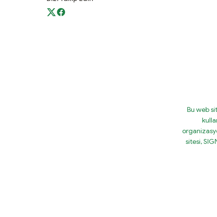
Bu web si
kulla
organizasy
sitesi, S