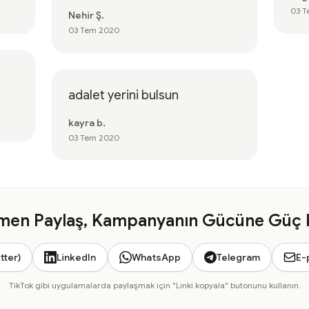
03 
Nehir Ş.
03 Tem 2020
adalet yerini bulsun
kayra b.
03 Tem 2020
en Paylaş, Kampanyanın Gücüne Güç 
tter)
LinkedIn
WhatsApp
Telegram
E-
TikTok gibi uygulamalarda paylaşmak için "Linki kopyala" butonunu kullanın.