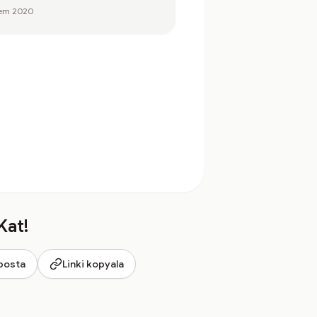
Tem 2020
Kat!
posta
Linki kopyala