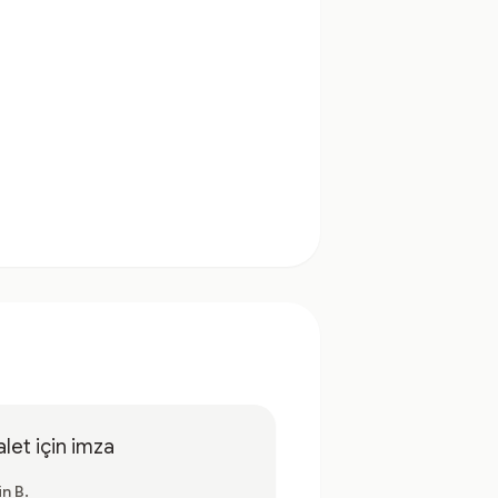
let için imza
in B.