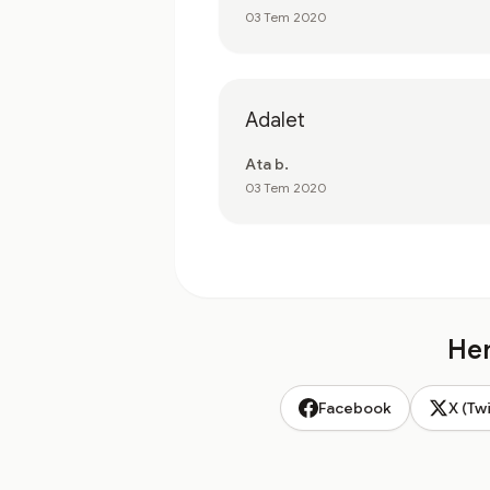
03 Tem 2020
Adalet
Ata b.
03 Tem 2020
Hem
Facebook
X (Twi