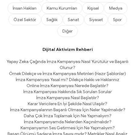
İnsan Hakları
Kamu Kurumları
Kişisel
Medya
Özel Sektör
Sağlık
Sanat
Siyaset
Spor
Diğer
Dijital Aktivizm Rehberi
Yapay Zeka Çağında İmza Kampanyası Nasıl Yürütülür ve Başarılı
Olunur?
Örnek Dilekçe ve İmza Kampanyası Metinleri (Hazır Şablonlar)
İmza Kampanyası Yasal mı? Dilekçe Hakkı ve Haklarınız
Online İmza Kampanyası Nerede Başlatılır?
İmza Kampanyası Hakkında Sık Sorulan Sorular
İmza Kampanyası Nasıl Başlatılır?
Karar Vericilere En İyi Şekilde Nasıl Ulaşılır?
İmza Kampanyalarının Başarılı Olması İçin Neler Yapılmalıdır?
Daha Çok İmza Toplamak İçin Ne Yapmalıyım?
İmza Kampanyamda Nelerden Kaçınılmalıdır?
Kampanyamın Ses Getirmesi İçin Ne Yapmalıyım?
Başarı Ölçümü Sadece İmza Sayısı mıdır? Metrikler Nasıl Analiz