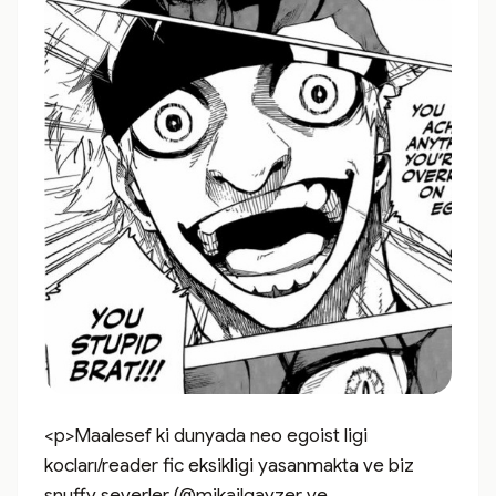
<p>Maalesef ki dunyada neo egoist ligi 
kocları/reader fic eksikligi yasanmakta ve biz 
snuffy severler (@mikailgayzer ve 